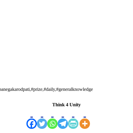
anegakarodpati,#prize,#daily,#generalknowledge
Think 4 Unity