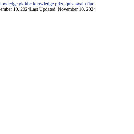
knowledge
gk
kbc
knowledge
prize
quiz
swain flue
ember 10, 2024
Last Updated: November 10, 2024