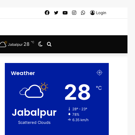
Facebook
Twitter
YouTube
Instagram
WhatsApp
Login
℃
28
Switch
Search
Jabalpur
skin
for
Weather
28
℃
Jabalpur
28º - 23º
78%
6.35 km/h
Scattered Clouds