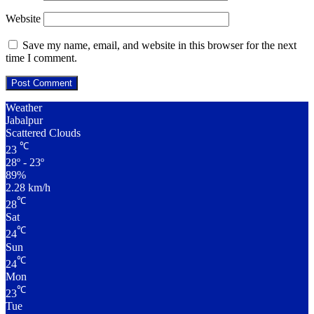
Website
Save my name, email, and website in this browser for the next
time I comment.
Weather
Jabalpur
Scattered Clouds
℃
23
28º - 23º
89%
2.28 km/h
℃
28
Sat
℃
24
Sun
℃
24
Mon
℃
23
Tue