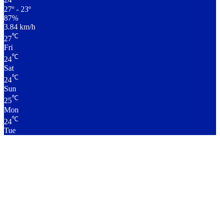
24
27º - 23º
87%
3.84 km/h
℃
27
Fri
℃
24
Sat
℃
24
Sun
℃
25
Mon
℃
24
Tue
लाइव क्रिकेट स्कोर