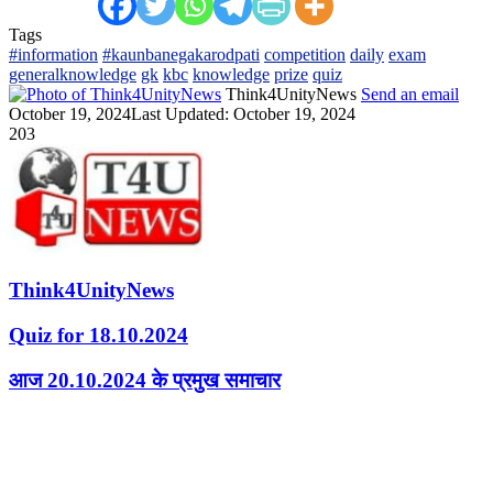
Tags
#information
#kaunbanegakarodpati
competition
daily
exam
generalknowledge
gk
kbc
knowledge
prize
quiz
Think4UnityNews
Send an email
October 19, 2024
Last Updated: October 19, 2024
203
Think4UnityNews
Quiz for 18.10.2024
आज 20.10.2024 के प्रमुख समाचार
Related Articles