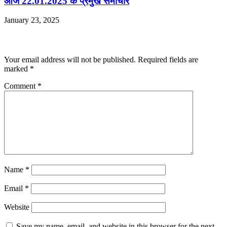
आज 22.01.2025 के प्रमुख समाचार
January 23, 2025
Leave a Reply
Your email address will not be published.
Required fields are
marked
*
Comment
*
Name
*
Email
*
Website
Save my name, email, and website in this browser for the next