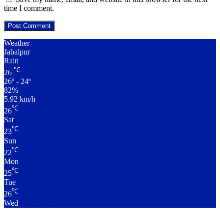
time I comment.
Weather
Jabalpur
Rain
℃
26
26º - 24º
82%
5.92 km/h
℃
26
Sat
℃
23
Sun
℃
22
Mon
℃
25
Tue
℃
26
Wed
लाइव क्रिकेट स्कोर