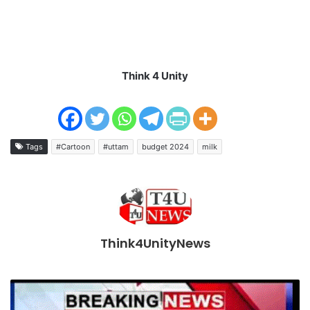
Think 4 Unity
Tags
#Cartoon
#uttam
budget 2024
milk
Think4UnityNews