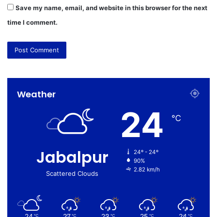
Save my name, email, and website in this browser for the next
time I comment.
Weather
24
℃
Jabalpur
24º - 24º
90%
2.82 km/h
Scattered Clouds
24
27
23
25
24
℃
℃
℃
℃
℃