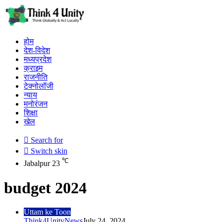
होम
देश-विदेश
मध्यप्रदेश
क्राइम
राजनीति
टेक्नोलॉजी
न्याय
मनोरंजन
शिक्षा
खेल
Search for
Switch skin
℃
Jabalpur
23
budget 2024
Uttam ke Toon
Think4UnityNews
July 24, 2024