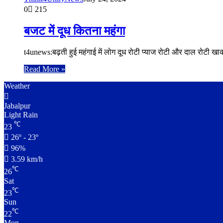
0
215
बजट में दूध कितना महंगा
t4unews:बढ़ती हुई महंगाई में लोग दूध रोटी प्याज रोटी और दाल रोटी 
Read More »
Weather
Jabalpur
Light Rain
℃
23
26º - 23º
96%
3.59 km/h
℃
26
Sat
℃
23
Sun
℃
22
Mon