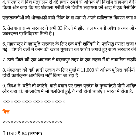
4. सरकार ने वित्त मंत्रालय से 46 हजार रुपये से अधिक की वित्तीय सहायता देन
किया और कहा कि यह घोटाला गरीबों को वित्तीय सहायता की आड़ में एक मैसेजिं
प्राप्तकर्ताओं को धोखाधड़ी वाले लिंक के माध्यम से अपने व्यक्तिगत विवरण जम
5. तेलंगाना राज्य सरकार ने सभी 33 जिलों में झील तल पर बनी अवैध संरचनाओं को
जबरदस्त प्रतिक्रिया मिली है।
6. महाराष्ट्र में महायुति सरकार के लिए एक बड़ी शर्मिंदगी में, प्रसिद्ध मराठा
गई। विपक्षी दलों ने काम की खराब गुणवत्ता का आरोप लगाते हुए राज्य सरकार 
7. ठाणे जिले की एक अदालत ने बदलापुर शहर के एक स्कूल में दो नाबालिग लड़कि
8. मंगलवार को दही हांडी उत्सव के लिए मुंबई में 11,000 से अधिक पुलिस कर्म
हांडी कार्यक्रम आयोजित नहीं किया जा रहा है।
9. विपक्ष ने ‘बटेंगे तो काटेंगे’ वाले बयान पर उत्तर प्रदेश के मुख्यमंत्री योग
और कहा कि बांग्लादेश में जो गलतियां हुईं, वे नहीं होनी चाहिए। भारत में होता है.
×××××××××××××××××××××××
वित्त
××××××××××××××××××××××
 USD ₹ 84 (लगभग)