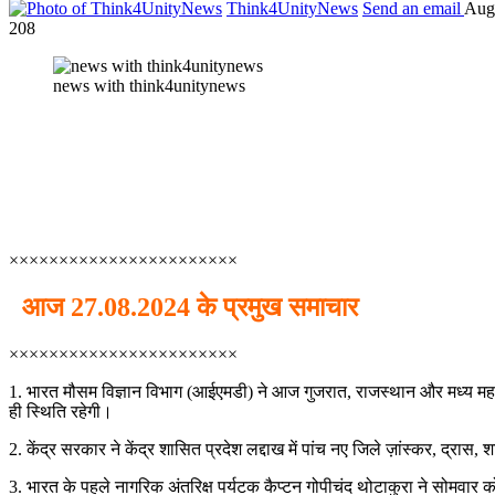
Think4UnityNews
Send an email
Aug
208
news with think4unitynews
×××××××××××××××××××××××
आज 27.08.2024 के प्रमुख समाचार
×××××××××××××××××××××××
1. भारत मौसम विज्ञान विभाग (आईएमडी) ने आज गुजरात, राजस्थान और मध्य महाराष
ही स्थिति रहेगी।
2. केंद्र सरकार ने केंद्र शासित प्रदेश लद्दाख में पांच नए जिले ज़ांस्कर, द्रास
3. भारत के पहले नागरिक अंतरिक्ष पर्यटक कैप्टन गोपीचंद थोटाकुरा ने सोमवार को