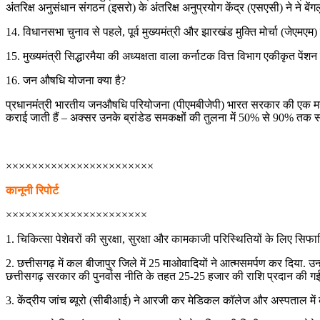
अंतरिक्ष अनुसंधान संगठन (इसरो) के अंतरिक्ष अनुप्रयोग केंद्र (एसएसी) ने ने
14. विधानसभा चुनाव से पहले, पूर्व मुख्यमंत्री और झारखंड मुक्ति मोर्चा (जेएमएम) 
15. मुख्यमंत्री सिद्धारमैया की अध्यक्षता वाला कर्नाटक वित्त विभाग एकीकृत पेंशन 
16. जन औषधि योजना क्या है?
प्रधानमंत्री भारतीय जनऔषधि परियोजना (पीएमबीजेपी) भारत सरकार की एक महत्वपू
कराई जाती हैं – अक्सर उनके ब्रांडेड समकक्षों की तुलना में 50% से 90% 
×××××××××××××××××××××××
कानूनी रिपोर्ट
××××××××××××××××××××××
1. चिकित्सा पेशेवरों की सुरक्षा, सुरक्षा और कामकाजी परिस्थितियों के लिए सिफार
2. छत्तीसगढ़ में कल बीजापुर जिले में 25 माओवादियों ने आत्मसमर्पण कर दिया
छत्तीसगढ़ सरकार की पुनर्वास नीति के तहत 25-25 हजार की राशि प्रदान की गई 
3. केंद्रीय जांच ब्यूरो (सीबीआई) ने आरजी कर मेडिकल कॉलेज और अस्पताल मे