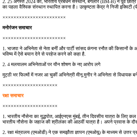
2. 25 अगस्त 2024 को, भारतीय प्रबंधन संस्थान, बैंगलोर (IIM-B) ने पूर्व छात्र 
का पहला वैश्विक संस्थान स्थापित करना है। उत्कृष्टता केंद्र ने निजी इक्विटी (
×××××××××××××××××××××××
मनोरंजन समाचार
×××××××××××××××××××××××
1. भाजपा ने अभिनेता से नेता बनीं और पार्टी सांसद कंगना रनौत की किसानों के आ
भविष्य में ऐसे बयान देने से परहेज करने को कहा है.
2. 4 मलयालम अभिनेताओं पर यौन शोषण के नए आरोप लगे
मुट्ठी भर फिल्मों में नजर आ चुकीं अभिनेत्री मीनू मुनीर ने अभिनेता से विधाय
××××××××××××××××××××
रक्षा समाचार
××××××××××××××××××××
1. भारतीय नौसेना का युद्धपोत, आईएनएस मुंबई, तीन दिवसीय यात्रा के लिए क
भारतीय नौसेना के जहाज की श्रीलंका की आठवीं यात्रा है। अपने प्रवास के दौरा
2. रक्षा मंत्रालय (एमओडी) ने एक समझौता ज्ञापन (एमओयू) के माध्यम से उत्तर प