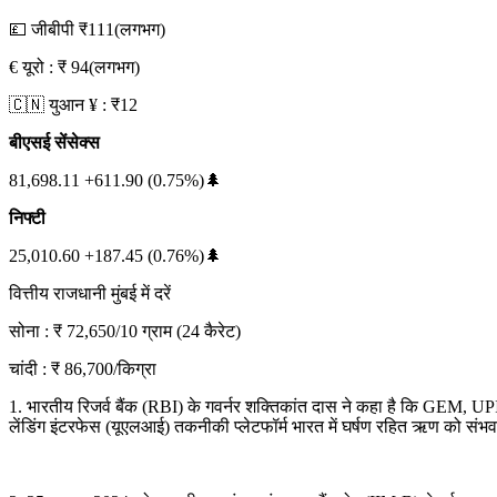
💷 जीबीपी ₹111(लगभग)
€ यूरो : ₹ 94(लगभग)
🇨🇳 युआन ¥ : ₹12
बीएसई सेंसेक्स
81,698.11 +611.90 (0.75%)🌲
निफ्टी
25,010.60 +187.45 (0.76%)🌲
वित्तीय राजधानी मुंबई में दरें
सोना : ₹ 72,650/10 ग्राम (24 कैरेट)
चांदी : ₹ 86,700/किग्रा
1. भारतीय रिजर्व बैंक (RBI) के गवर्नर शक्तिकांत दास ने कहा है कि GEM, UPI
लेंडिंग इंटरफेस (यूएलआई) तकनीकी प्लेटफॉर्म भारत में घर्षण रहित ऋण को संभ