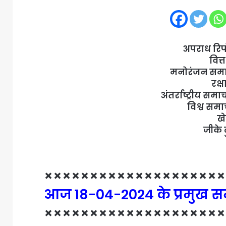
अपराध रिप
वित
मनोरंजन समा
रक्
अंतर्राष्ट्रीय स
विश्व सम
ख
जीके 
××××××××××××××××××××
आज 18-04-2024 के प्रमुख स
××××××××××××××××××××