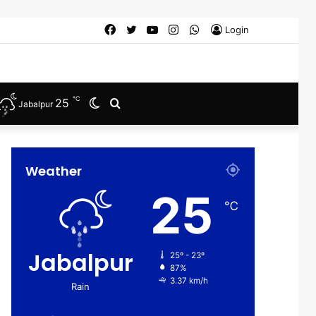
Facebook
Twitter
YouTube
Instagram
WhatsApp
Login
℃
25
Switch
Search
Jabalpur
skin
for
Weather
25
℃
Jabalpur
25º - 23º
87%
3.37 km/h
Rain