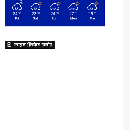
24
23
24
27
26
℃
℃
℃
℃
℃
Fri
Sat
Sun
Mon
Tue
लाइव क्रिकेट स्कोर