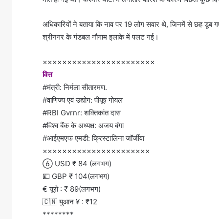
अधिकारियों ने बताया कि नाव पर 19 लोग सवार थे, जिनमें से छह डूब ग
श्रीनगर के गंडबल नौगाम इलाके में पलट गई।
×××××××××××××××××××××××
वित्त
#मंत्री: निर्मला सीतारमण.
#वाणिज्य एवं उद्योग: पीयूष गोयल
#RBI Gvrnr: शक्तिकांत दास
#विश्व बैंक के अध्यक्ष: अजय बंगा
#आईएमएफ एमडी: क्रिस्टालिना जॉर्जीवा
××××××××××××××××××××××
 USD ₹ 84 (लगभग)
💷 GBP ₹ 104(लगभग)
€ यूरो : ₹ 89(लगभग)
🇨🇳 युआन ¥ : ₹12
********