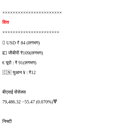
×××××××××××××××××××××××
वित्त
××××××××××××××××××××××
 USD ₹ 84 (लगभग)
💷 जीबीपी ₹109(लगभग)
€ यूरो : ₹ 91(लगभग)
🇨🇳 युआन ¥ : ₹12
बीएसई सेंसेक्स
79,486.32 −55.47 (0.070%)🔻
निफ्टी