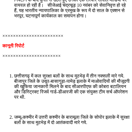
वायरल हो रही है। सीजेआई चंद्रचूड़ 10 नवंबर को सेवानिवृत्त हो रहे
हैं, यह भारतीय न्यायपालिका के प्रमुख के रूप में दो साल के एक्शन से
भरपूर, घटनापूर्ण कार्यकाल का समापन होगा।
×××××××××××××××××××××××
कानूनी रिपोर्ट
××××××××××××××××××××××
छत्तीसगढ़ में कल सुरक्षा बलों के साथ मुठभेड़ में तीन नक्सली मारे गये.
बीजापुर जिले के उसूर-बासागुड़ा-पामेड़ इलाके में माओवादियों की मौजूदगी
की खुफिया जानकारी मिलने के बाद सीआरपीएफ की कोबरा बटालियन
और डिस्ट्रिक्ट रिजर्व गार्ड-डीआरजी की एक संयुक्त टीम सर्च ऑपरेशन
पर थी.
जम्मू-कश्मीर में उत्तरी कश्मीर के बारामूला जिले के सोपोर इलाके में सुरक्षा
बलों के साथ मुठभेड़ में दो आतंकवादी मारे गये.