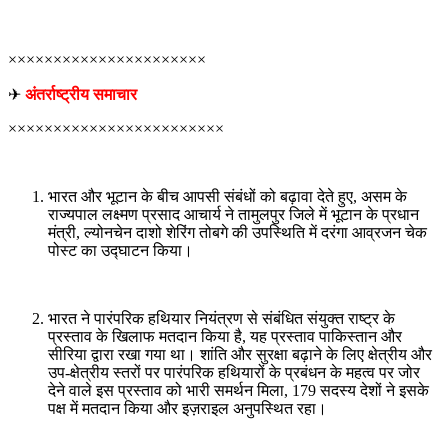
××××××××××××××××××××××
✈
अंतर्राष्ट्रीय समाचार
××××××××××××××××××××××××
भारत और भूटान के बीच आपसी संबंधों को बढ़ावा देते हुए, असम के
राज्यपाल लक्ष्मण प्रसाद आचार्य ने तामुलपुर जिले में भूटान के प्रधान
मंत्री, ल्योनचेन दाशो शेरिंग तोबगे की उपस्थिति में दरंगा आव्रजन चेक
पोस्ट का उद्घाटन किया।
भारत ने पारंपरिक हथियार नियंत्रण से संबंधित संयुक्त राष्ट्र के
प्रस्ताव के खिलाफ मतदान किया है, यह प्रस्ताव पाकिस्तान और
सीरिया द्वारा रखा गया था। शांति और सुरक्षा बढ़ाने के लिए क्षेत्रीय और
उप-क्षेत्रीय स्तरों पर पारंपरिक हथियारों के प्रबंधन के महत्व पर जोर
देने वाले इस प्रस्ताव को भारी समर्थन मिला, 179 सदस्य देशों ने इसके
पक्ष में मतदान किया और इज़राइल अनुपस्थित रहा।