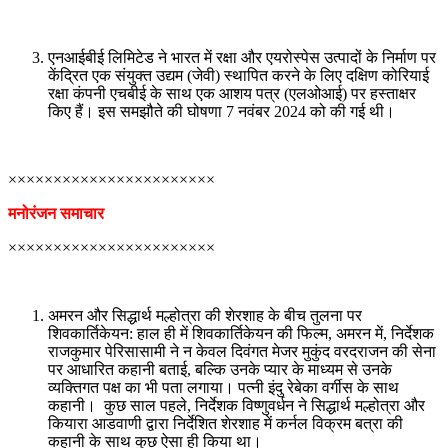
एनआईबीई लिमिटेड ने भारत में रक्षा और एयरोस्पेस उत्पादों के निर्माण पर
केंद्रित एक संयुक्त उद्यम (जेवी) स्थापित करने के लिए दक्षिण कोरियाई
रक्षा कंपनी एचबीई के साथ एक आशय पत्र (एलओआई) पर हस्ताक्षर
किए हैं। इस समझौते की घोषणा 7 नवंबर 2024 को की गई थी।
×××××××××××××××××××××××
मनोरंजन समाचार
×××××××××××××××××××××××
अमरन और सिद्धार्थ मल्होत्रा ​​की शेरशाह के बीच तुलना पर
शिवकार्तिकेयन: हाल ही में शिवकार्तिकेयन की फिल्म, अमरन में, निर्देशक
राजकुमार पेरिसासामी ने न केवल दिवंगत मेजर मुकुंद वरदराजन की सेना
पर आधारित कहानी बताई, बल्कि उनके प्यार के माध्यम से उनके
व्यक्तिगत पक्ष का भी पता लगाया। पत्नी इंदु रेबेका वर्गीस के साथ
कहानी। कुछ साल पहले, निर्देशक विष्णुवर्धन ने सिद्धार्थ मल्होत्रा ​​और
कियारा आडवाणी द्वारा निर्देशित शेरशाह में कर्नल विक्रम बत्रा की
कहानी के साथ कुछ ऐसा ही किया था।