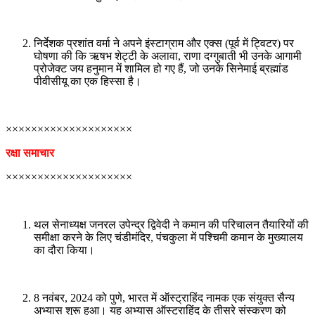
निर्देशक प्रशांत वर्मा ने अपने इंस्टाग्राम और एक्स (पूर्व में ट्विटर) पर
घोषणा की कि ऋषभ शेट्टी के अलावा, राणा दग्गुबाती भी उनके आगामी
प्रोजेक्ट जय हनुमान में शामिल हो गए हैं, जो उनके सिनेमाई ब्रह्मांड
पीवीसीयू का एक हिस्सा है।
××××××××××××××××××××
रक्षा समाचार
××××××××××××××××××××
थल सेनाध्यक्ष जनरल उपेन्द्र द्विवेदी ने कमान की परिचालन तैयारियों की
समीक्षा करने के लिए चंडीमंदिर, पंचकुला में पश्चिमी कमान के मुख्यालय
का दौरा किया।
8 नवंबर, 2024 को पुणे, भारत में ऑस्ट्राहिंद नामक एक संयुक्त सैन्य
अभ्यास शुरू हुआ। यह अभ्यास ऑस्ट्राहिंद के तीसरे संस्करण को