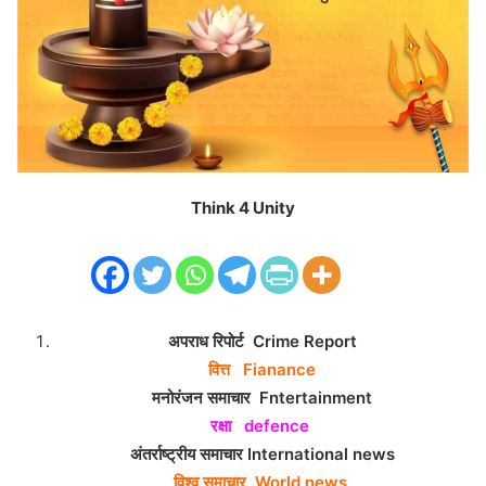
m
a
i
l
Think 4 Unity
अपराध रिपोर्ट Crime Report
वित्त Fianance
मनोरंजन समाचार Fntertainment
रक्षा defence
अंतर्राष्ट्रीय समाचार International news
विश्व समाचार World news