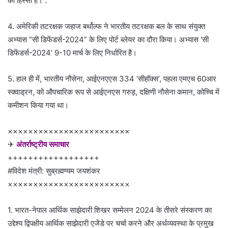
का हिस्सा हैं। .
4. अमेरिकी तटरक्षक जहाज बर्थोल्फ ने भारतीय तटरक्षक बल के साथ संयुक्त
अभ्यास “सी डिफेंडर्स-2024” के लिए पोर्ट ब्लेयर का दौरा किया। अभ्यास ‘सी
डिफेंडर्स-2024’ 9-10 मार्च के लिए निर्धारित है।
5. हाल ही में, भारतीय नौसेना, आईएनएएस 334 ‘सीहॉक्स’, पहला एमएच 60आर
स्क्वाड्रन, को औपचारिक रूप से आईएनएस गरुड़, दक्षिणी नौसेना कमान, कोच्चि में
कमीशन किया गया था।
××××××××××××××××××××××××
✈
अंतर्राष्ट्रीय समाचार
++++++++++++++++++
#विदेश मंत्री: सुब्रह्मण्यम जयशंकर
××××××××××××××××××××××××
1. भारत-नेपाल आर्थिक साझेदारी शिखर सम्मेलन 2024 के तीसरे संस्करण का
उद्देश्य द्विपक्षीय आर्थिक साझेदारी एजेंडे पर चर्चा करने और अर्थव्यवस्था के प्रमुख