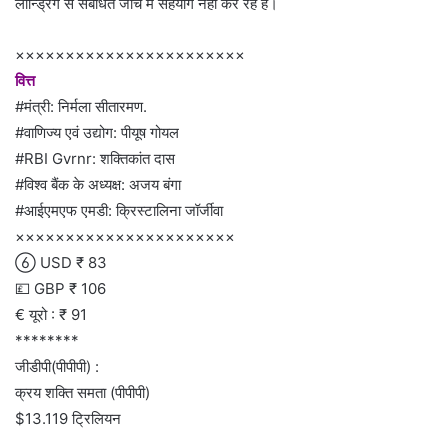
लॉन्ड्रिंग से संबंधित जांच में सहयोग नहीं कर रहे हैं।
×××××××××××××××××××××××
वित्त
#मंत्री: निर्मला सीतारमण.
#वाणिज्य एवं उद्योग: पीयूष गोयल
#RBI Gvrnr: शक्तिकांत दास
#विश्व बैंक के अध्यक्ष: अजय बंगा
#आईएमएफ एमडी: क्रिस्टालिना जॉर्जीवा
××××××××××××××××××××××
 USD ₹ 83
💷 GBP ₹ 106
€ यूरो : ₹ 91
********
जीडीपी(पीपीपी) :
क्रय शक्ति समता (पीपीपी)
$13.119 ट्रिलियन