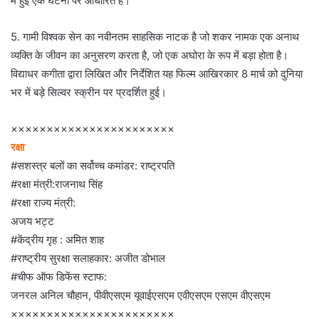
में हुई एक घटना पर आधारित है।
5. गामी विश्वक सेन का नवीनतम साहसिक नाटक है जो शकर नामक एक अनाथ
व्यक्ति के जीवन का अनुसरण करता है, जो एक अघोरा के रूप में बड़ा होता है।
विद्याधर कगीता द्वारा लिखित और निर्देशित यह फिल्म आखिरकार 8 मार्च को दुनिया
भर में बड़े सिल्वर स्क्रीन पर प्रदर्शित हुई।
×××××××××××××××××××××××
रक्षा
#सशस्त्र बलों का सर्वोच्च कमांडर: राष्ट्रपति
#रक्षा मंत्री:राजनाथ सिंह
#रक्षा राज्य मंत्री:
अजय भट्ट
#केंद्रीय गृह : अमित शाह
#राष्ट्रीय सुरक्षा सलाहकार: अजीत डोभाल
#चीफ ऑफ डिफेंस स्टाफ:
जनरल अनिल चौहान, पीवीएसएम यूवाईएसएम एवीएसएम एसएम वीएसएम
×××××××××××××××××××××××