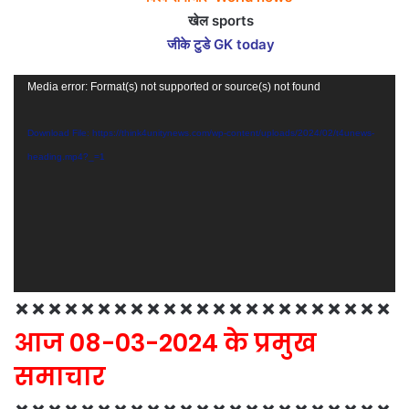
खेल sports
जीके टुडे GK today
Video
Media error: Format(s) not supported or source(s) not found
Player
Download File: https://think4unitynews.com/wp-content/uploads/2024/02/t4unews-
heading.mp4?_=1
×××××××××××××××××××××××
आज 08-03-2024 के प्रमुख
समाचार