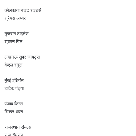
कोलकाता नाइट राइडर्स
श्रेयस अय्यर
गुजरात टाइटंस
शुबमन गिल
लखनऊ सुपर जायंट्स
केएल राहुल
मुंबई इंडियंस
हार्दिक पंड्या
पंजाब किंग्स
शिखर धवन
राजस्थान रॉयल्स
संजू सैमसन