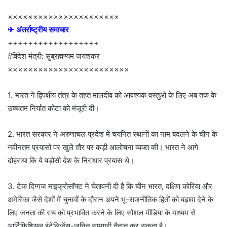
××××××××××××××××××××××
✈ अंतर्राष्ट्रीय समाचार
++++++++++++++++++
#विदेश मंत्री: सुब्रह्मण्यम जयशंकर
××××××××××××××××××××××××
1. भारत ने द्विपक्षीय तंत्र के तहत मालदीव को आवश्यक वस्तुओं के लिए अब तक के
उच्चतम निर्यात कोटा को मंजूरी दी।
2. भारत सरकार ने अरुणाचल प्रदेश में चयनित स्थानों का नाम बदलने के चीन के
नवीनतम प्रयासों पर खुले तौर पर कड़ी आलोचना व्यक्त की। भारत ने आगे
दोहराया कि ये पड़ोसी देश के निराधार प्रयास थे।
3. टेक दिग्गज माइक्रोसॉफ्ट ने चेतावनी दी है कि चीन भारत, दक्षिण कोरिया और
अमेरिका जैसे देशों में चुनावों के दौरान अपने भू-राजनीतिक हितों को बढ़ावा देने के
लिए जनता की राय को प्रभावित करने के लिए सोशल मीडिया के माध्यम से
आर्टिफिशियल इंटेलिजेंस-जनित सामग्री तैनात कर सकता है।