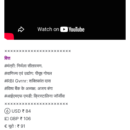
×××××××××××××××××××××××
वित्त
#मंत्री: निर्मला सीतारमण.
#वाणिज्य एवं उद्योग: पीयूष गोयल
#RBI Gvrnr: शक्तिकांत दास
#विश्व बैंक के अध्यक्ष: अजय बंगा
#आईएमएफ एमडी: क्रिस्टालिना जॉर्जीवा
××××××××××××××××××××××
 USD ₹ 84
💷 GBP ₹ 106
€ यूरो : ₹ 91