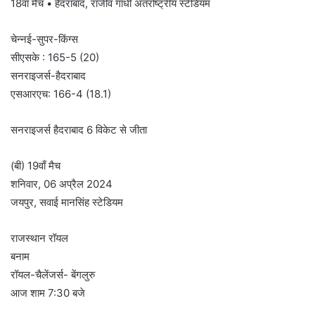
18वां मैच • हैदराबाद, राजीव गांधी अंतर्राष्ट्रीय स्टेडियम
चेन्नई-सुपर-किंग्स
सीएसके : 165-5 (20)
सनराइजर्स-हैदराबाद
एसआरएच: 166-4 (18.1)
सनराइजर्स हैदराबाद 6 विकेट से जीता
(बी) 19वाँ ​​मैच
शनिवार, 06 अप्रैल 2024
जयपुर, सवाई मानसिंह स्टेडियम
राजस्थान रॉयल
बनाम
रॉयल-चैलेंजर्स- बेंगलुरु
आज शाम 7:30 बजे