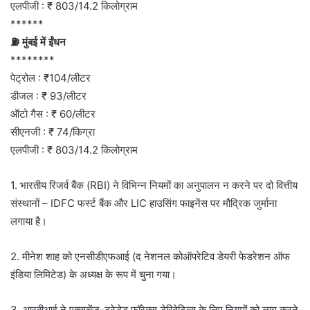
एलपीजी : ₹ 803/14.2 किलोग्राम
******
⛽ मुंबई में ईंधन
********
पेट्रोल : ₹104/लीटर
डीजल : ₹ 93/लीटर
ऑटो गैस : ₹ 60/लीटर
सीएनजी : ₹ 74/किग्रा
एलपीजी : ₹ 803/14.2 किलोग्राम
1. भारतीय रिजर्व बैंक (RBI) ने विभिन्न नियमों का अनुपालन न करने पर दो वित्तीय
संस्थानों – IDFC फर्स्ट बैंक और LIC हाउसिंग फाइनेंस पर मौद्रिक जुर्माना
लगाया है।
2. मीनेश शाह को एनसीडीएफआई (द नेशनल कोऑपरेटिव डेयरी फेडरेशन ऑफ
इंडिया लिमिटेड) के अध्यक्ष के रूप में चुना गया।
3. आरबीआई ने एक्सचेंज-ट्रेडेड फॉरेक्स डेरिवेटिव्स के लिए नियमों को लागू करने