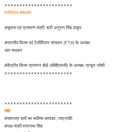
×××××××××××××××××××××××
मनोरंजन समाचार
#सूचना एवं प्रसारण मंत्री: श्री अनुराग सिंह ठाकुर
#भारतीय फिल्म एवं टेलीविजन संस्थान (FTII) के अध्यक्ष:
आर माधवन
#केंद्रीय फिल्म प्रमाणन बोर्ड (सीबीएफसी) के अध्यक्ष: प्रसून जोशी
×××××××××××××××××××××××
×××××××××××××××××××××××
रक्षा
#सशस्त्र बलों का सर्वोच्च कमांडर: राष्ट्रपति
#रक्षा मंत्री:राजनाथ सिंह