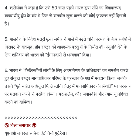
4. श्रीलंका ने कहा है कि उसे 50 साल पहले भारत द्वारा सौंपे गए विवादास्पद
कच्चाथीवु द्वीप के बारे में फिर से बातचीत शुरू करने की कोई ज़रूरत नहीं दिखती
है।
5. मालदीव के विदेश मंत्री मूसा ज़मीर ने माले में बढ़ते चीनी प्रभाव के बीच संबंधों में
गिरावट के बावजूद, द्वीप राष्ट्र को आवश्यक वस्तुओं के निर्यात की अनुमति देने के
लिए शनिवार को भारत को “ईमानदारी से धन्यवाद” दिया।
6. भारत ने “फिलिस्तीनी लोगों के लिए आत्मनिर्णय के अधिकार” का समर्थन करते
हुए संयुक्त राष्ट्र मानवाधिकार परिषद के प्रस्ताव के पक्ष में मतदान किया, जबकि
उसने “पूर्व सहित अधिकृत फिलिस्तीनी क्षेत्र में मानवाधिकार की स्थिति” पर प्रस्ताव
पर मतदान करने से परहेज किया। यरूशलेम, और जवाबदेही और न्याय सुनिश्चित
करने का दायित्व।
××××××××××××××××××××××××
🌎 विश्व समाचार 🌍
यूएनओ जनरल सचिव: एंटोनियो गुटेरेस।