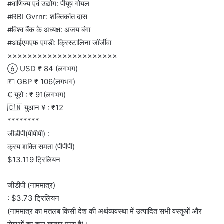
#वाणिज्य एवं उद्योग: पीयूष गोयल
#RBI Gvrnr: शक्तिकांत दास
#विश्व बैंक के अध्यक्ष: अजय बंगा
#आईएमएफ एमडी: क्रिस्टालिना जॉर्जीवा
××××××××××××××××××××××
 USD ₹ 84 (लगभग)
💷 GBP ₹ 106(लगभग)
€ यूरो : ₹ 91(लगभग)
🇨🇳 युआन ¥ : ₹12
********
जीडीपी(पीपीपी) :
क्रय शक्ति समता (पीपीपी)
$13.119 ट्रिलियन
जीडीपी (नाममात्र)
: $3.73 ट्रिलियन
(नाममात्र का मतलब किसी देश की अर्थव्यवस्था में उत्पादित सभी वस्तुओं और