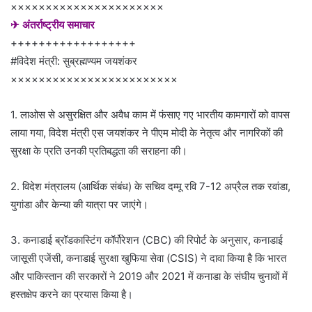
××××××××××××××××××××××
✈ अंतर्राष्ट्रीय समाचार
++++++++++++++++++
#विदेश मंत्री: सुब्रह्मण्यम जयशंकर
××××××××××××××××××××××××
1. लाओस से असुरक्षित और अवैध काम में फंसाए गए भारतीय कामगारों को वापस
लाया गया, विदेश मंत्री एस जयशंकर ने पीएम मोदी के नेतृत्व और नागरिकों की
सुरक्षा के प्रति उनकी प्रतिबद्धता की सराहना की।
2. विदेश मंत्रालय (आर्थिक संबंध) के सचिव दम्मू रवि 7-12 अप्रैल तक रवांडा,
युगांडा और केन्या की यात्रा पर जाएंगे।
3. कनाडाई ब्रॉडकास्टिंग कॉर्पोरेशन (CBC) की रिपोर्ट के अनुसार, कनाडाई
जासूसी एजेंसी, कनाडाई सुरक्षा खुफिया सेवा (CSIS) ने दावा किया है कि भारत
और पाकिस्तान की सरकारों ने 2019 और 2021 में कनाडा के संघीय चुनावों में
हस्तक्षेप करने का प्रयास किया है।