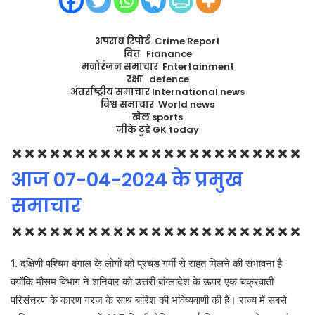
m
a
अपराध रिपोर्ट Crime Report
i
वित्त Fianance
l
मनोरंजन समाचार Fntertainment
रक्षा defence
अंतर्राष्ट्रीय समाचार International news
विश्व समाचार World news
खेल sports
जीके टुडे GK today
×××××××××××××××××××××××
आज 07-04-2024 के प्रमुख
समाचार
×××××××××××××××××××××××
1. दक्षिणी पश्चिम बंगाल के लोगों को प्रचंड गर्मी से राहत मिलने की संभावना है
क्योंकि मौसम विभाग ने शनिवार को उत्तरी बांग्लादेश के ऊपर एक चक्रवाती
परिसंचरण के कारण गरज के साथ बारिश की भविष्यवाणी की है। राज्य में सबसे