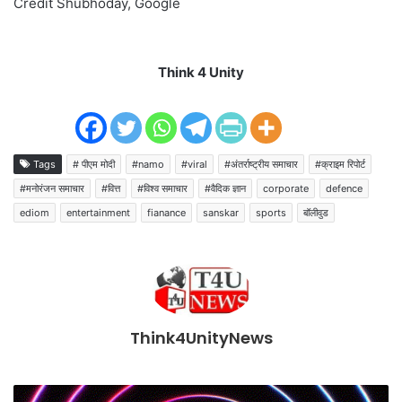
Credit Shubhoday, Google
Think 4 Unity
Tags
# पीएम मोदी
#namo
#viral
#अंतर्राष्ट्रीय समाचार
#क्राइम रिपोर्ट
#मनोरंजन समाचार
#वित्त
#विश्व समाचार
#वैदिक ज्ञान
corporate
defence
ediom
entertainment
fianance
sanskar
sports
बॉलीवुड
Think4UnityNews