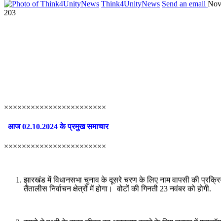
Think4UnityNews
Send an email
Nov
203
×××××××××××××××××××××××
आज 02.10.2024 के प्रमुख समाचार
×××××××××××××××××××××××
झारखंड में विधानसभा चुनाव के दूसरे चरण के लिए नाम वापसी की प्रक्रि
तैंतालीस निर्वाचन क्षेत्रों में होगा। वोटों की गिनती 23 नवंबर को होगी.