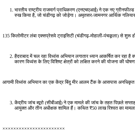
भारतीय राष्ट्रीय राजमार्ग प्राधिकरण (एनएचएआई) ने एक नए ग्रीनफील्ड ए
रुख किया है, जो चंडीगढ़ को जोड़ेगा। अमृतसर-जामनगर आर्थिक गलिया
135 किलोमीटर लंबा एक्सप्रेसवे ट्राइसिटी (चंडीगढ़-मोहाली-पंचकूला) से शु
हैदराबाद में चल रहा विध्वंस अभियान लगातार ध्यान आकर्षित कर रहा है
कारण विध्वंस के लिए विशिष्ट क्षेत्रों को लक्षित करने की योजना की घोषण
आगामी विध्वंस अभियान का एक केंद्र बिंदु मीर आलम टैंक के आसपास अनधिकृ
केंद्रीय जांच ब्यूरो (सीबीआई) ने एक मामले की जांच के तहत पिछले सप्ता
आयुक्त और तीन अधीक्षक शामिल हैं। कथित ₹50 लाख रिश्वत का मामला
×××××××××××××××××××××××