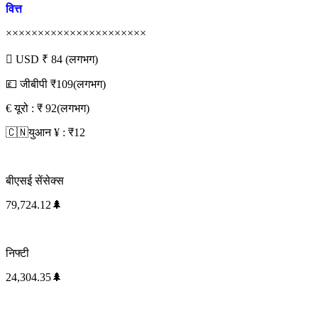
वित्त
××××××××××××××××××××××
 USD ₹ 84 (लगभग)
💷 जीबीपी ₹109(लगभग)
€ यूरो : ₹ 92(लगभग)
🇨🇳युआन ¥ : ₹12
बीएसई सेंसेक्स
79,724.12🌲
निफ्टी
24,304.35🌲