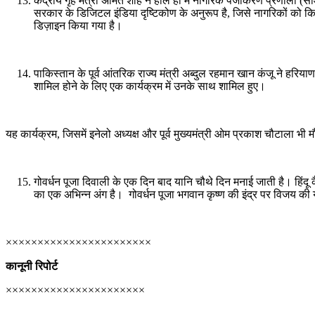
केंद्रीय गृह मंत्री अमित शाह ने हाल ही में नागरिक पंजीकरण प्रणाली
सरकार के डिजिटल इंडिया दृष्टिकोण के अनुरूप है, जिसे नागरिकों को
डिज़ाइन किया गया है।
पाकिस्तान के पूर्व आंतरिक राज्य मंत्री अब्दुल रहमान खान कंजू ने हर
शामिल होने के लिए एक कार्यक्रम में उनके साथ शामिल हुए।
यह कार्यक्रम, जिसमें इनेलो अध्यक्ष और पूर्व मुख्यमंत्री ओम प्रकाश चौटाला भ
गोवर्धन पूजा दिवाली के एक दिन बाद यानि चौथे दिन मनाई जाती है। हिंदू 
का एक अभिन्न अंग है। गोवर्धन पूजा भगवान कृष्ण की इंद्र पर विजय की
×××××××××××××××××××××××
कानूनी रिपोर्ट
××××××××××××××××××××××