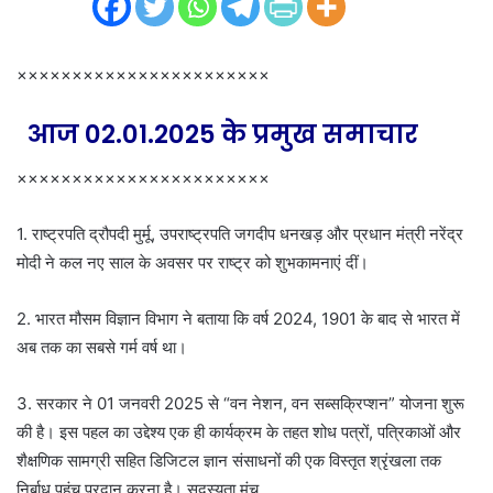
m
a
i
×××××××××××××××××××××××
l
आज 02.01.2025 के प्रमुख समाचार
×××××××××××××××××××××××
1. राष्ट्रपति द्रौपदी मुर्मू, उपराष्ट्रपति जगदीप धनखड़ और प्रधान मंत्री नरेंद्र
मोदी ने कल नए साल के अवसर पर राष्ट्र को शुभकामनाएं दीं।
2. भारत मौसम विज्ञान विभाग ने बताया कि वर्ष 2024, 1901 के बाद से भारत में
अब तक का सबसे गर्म वर्ष था।
3. सरकार ने 01 जनवरी 2025 से “वन नेशन, वन सब्सक्रिप्शन” योजना शुरू
की है। इस पहल का उद्देश्य एक ही कार्यक्रम के तहत शोध पत्रों, पत्रिकाओं और
शैक्षणिक सामग्री सहित डिजिटल ज्ञान संसाधनों की एक विस्तृत श्रृंखला तक
निर्बाध पहुंच प्रदान करना है। सदस्यता मंच.