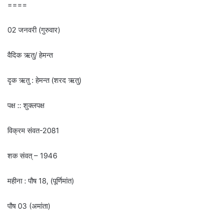
====
02 जनवरी (गुरुवार)
वैदिक ऋतु/ हेमन्त
दृक ऋतु : हेमन्त (शरद ऋतु)
पक्ष :: शुक्लपक्ष
विक्रम संवत-2081
शक संवत् – 1946
महीना : पौष 18, (पूर्णिमांत)
पौष 03 (अमांता)