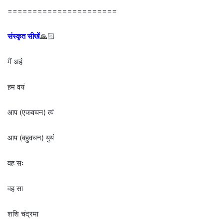
======================
संस्कृत सीखें
🙏🏻
मैं अहं
हम वयं
आप (एकवचन) त्वं
आप (बहुवचन) युयं
वह सः
वह सा
शशि चंद्रमा