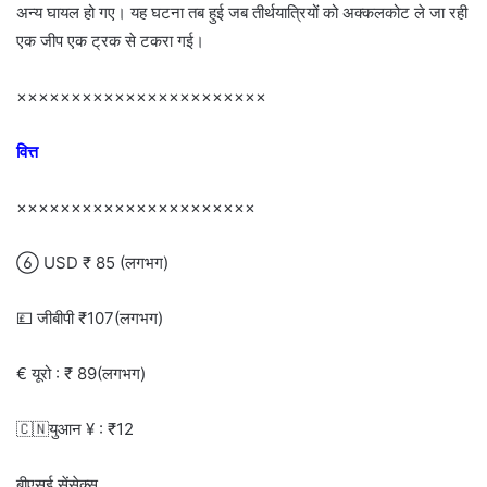
अन्य घायल हो गए। यह घटना तब हुई जब तीर्थयात्रियों को अक्कलकोट ले जा रही
एक जीप एक ट्रक से टकरा गई।
×××××××××××××××××××××××
वित्त
××××××××××××××××××××××
 USD ₹ 85 (लगभग)
💷 जीबीपी ₹107(लगभग)
€ यूरो : ₹ 89(लगभग)
🇨🇳युआन ¥ : ₹12
बीएसई सेंसेक्स