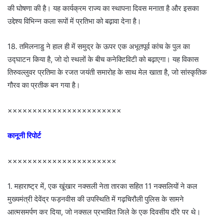
की घोषणा की है। यह कार्यक्रम राज्य का स्थापना दिवस मनाता है और इसका
उद्देश्य विभिन्न कला रूपों में प्रतिभा को बढ़ावा देना है।
18. तमिलनाडु ने हाल ही में समुद्र के ऊपर एक अभूतपूर्व कांच के पुल का
उद्घाटन किया है, जो दो स्थलों के बीच कनेक्टिविटी को बढ़ाएगा। यह विकास
तिरुवल्लुवर प्रतिमा के रजत जयंती समारोह के साथ मेल खाता है, जो सांस्कृतिक
गौरव का प्रतीक बन गया है।
×××××××××××××××××××××××
कानूनी रिपोर्ट
××××××××××××××××××××××
1. महाराष्ट्र में, एक खूंखार नक्सली नेता तारका सहित 11 नक्सलियों ने कल
मुख्यमंत्री देवेंद्र फड़नवीस की उपस्थिति में गढ़चिरौली पुलिस के सामने
आत्मसमर्पण कर दिया, जो नक्सल प्रभावित जिले के एक दिवसीय दौरे पर थे।