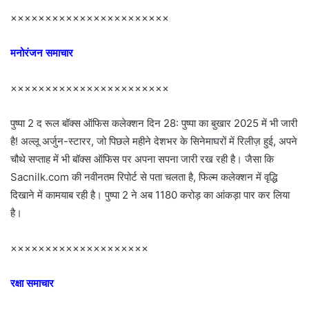
×××××××××××××××××××××××
मनोरंजन समाचार
×××××××××××××××××××××××
पुष्पा 2 द रूल बॉक्स ऑफिस कलेक्शन दिन 28: पुष्पा का बुखार 2025 में भी जारी
है! अल्लू अर्जुन-स्टारर, जो पिछले महीने देशभर के सिनेमाघरों में रिलीज़ हुई, अपने
चौथे सप्ताह में भी बॉक्स ऑफिस पर अपना सपना जारी रख रही है। जैसा कि
Sacnilk.com की नवीनतम रिपोर्ट से पता चलता है, फिल्म कलेक्शन में वृद्धि
दिखाने में कामयाब रही है। पुष्पा 2 ने अब 1180 करोड़ का आंकड़ा पार कर लिया
है।
××××××××××××××××××××
रक्षा समाचार