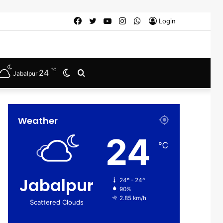
Facebook
Twitter
YouTube
Instagram
WhatsApp
Login
℃
24
Switch
Search
Jabalpur
skin
for
Weather
24
℃
Jabalpur
24º - 24º
90%
2.85 km/h
Scattered Clouds