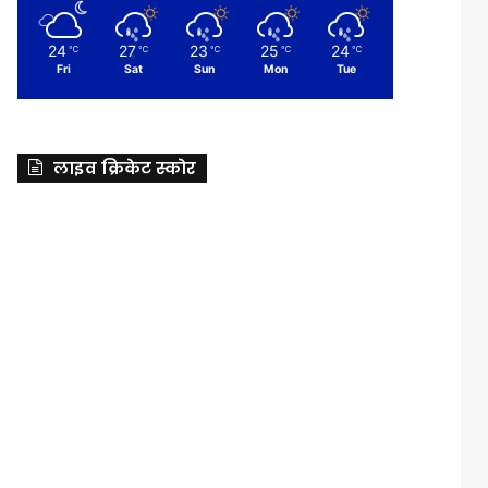
24
27
23
25
24
℃
℃
℃
℃
℃
Fri
Sat
Sun
Mon
Tue
लाइव क्रिकेट स्कोर