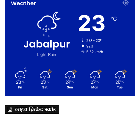
Weather
23
℃
Jabalpur
23º - 23º
92%
5.52 km/h
Light Rain
23
23
24
27
26
℃
℃
℃
℃
℃
Fri
Sat
Sun
Mon
Tue
लाइव क्रिकेट स्कोर