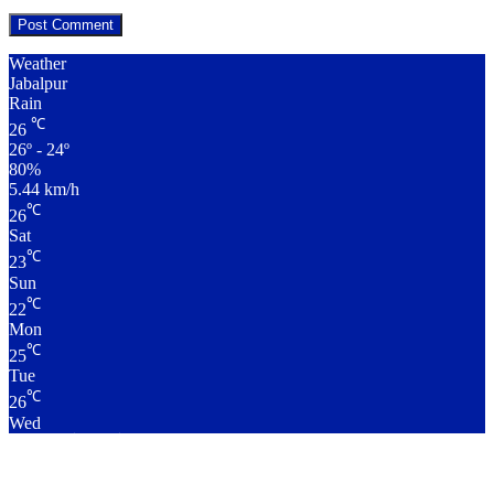
Weather
Jabalpur
Rain
℃
26
26º - 24º
80%
5.44 km/h
℃
26
Sat
℃
23
Sun
℃
22
Mon
℃
25
Tue
℃
26
Wed
लाइव क्रिकेट स्कोर