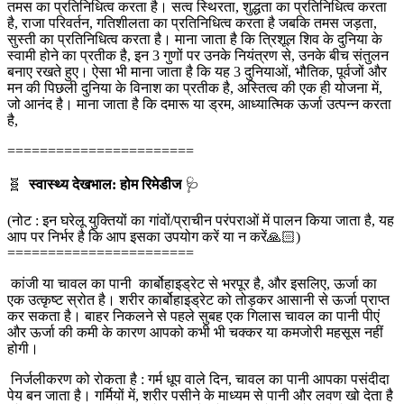
तमस का प्रतिनिधित्व करता है। सत्व स्थिरता, शुद्धता का प्रतिनिधित्व करता
है, राजा परिवर्तन, गतिशीलता का प्रतिनिधित्व करता है जबकि तमस जड़ता,
सुस्ती का प्रतिनिधित्व करता है। माना जाता है कि त्रिशूल शिव के दुनिया के
स्वामी होने का प्रतीक है, इन 3 गुणों पर उनके नियंत्रण से, उनके बीच संतुलन
बनाए रखते हुए। ऐसा भी माना जाता है कि यह 3 दुनियाओं, भौतिक, पूर्वजों और
मन की पिछली दुनिया के विनाश का प्रतीक है, अस्तित्व की एक ही योजना में,
जो आनंद है। माना जाता है कि दमारू या ड्रम, आध्यात्मिक ऊर्जा उत्पन्न करता
है,
=======================
🧬
स्वास्थ्य देखभाल: होम रिमेडीज
🩺
(नोट : इन घरेलू युक्तियों का गांवों/प्राचीन परंपराओं में पालन किया जाता है, यह
आप पर निर्भर है कि आप इसका उपयोग करें या न करें🙏🏻)
=======================
कांजी या चावल का पानी कार्बोहाइड्रेट से भरपूर है, और इसलिए, ऊर्जा का
एक उत्कृष्ट स्रोत है। शरीर कार्बोहाइड्रेट को तोड़कर आसानी से ऊर्जा प्राप्त
कर सकता है। बाहर निकलने से पहले सुबह एक गिलास चावल का पानी पीएं
और ऊर्जा की कमी के कारण आपको कभी भी चक्कर या कमजोरी महसूस नहीं
होगी।
निर्जलीकरण को रोकता है : गर्म धूप वाले दिन, चावल का पानी आपका पसंदीदा
पेय बन जाता है। गर्मियों में, शरीर पसीने के माध्यम से पानी और लवण खो देता है