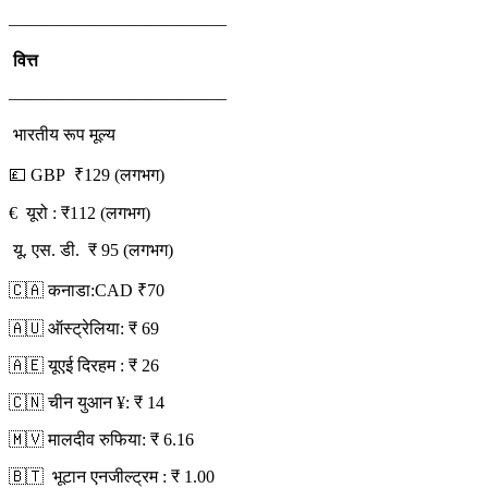
————————————–
वित्त
————————————–
भारतीय रूप मूल्य
💷 GBP ₹129 (लगभग)
€ यूरो : ₹112 (लगभग)
यू. एस. डी. ₹ 95 (लगभग)
🇨🇦 कनाडा:CAD ₹70
🇦🇺 ऑस्ट्रेलिया: ₹ 69
🇦🇪 यूएई दिरहम : ₹ 26
🇨🇳 चीन युआन ¥: ₹ 14
🇲🇻 मालदीव रुफिया: ₹ 6.16
🇧🇹 भूटान एनजील्ट्रम : ₹ 1.00