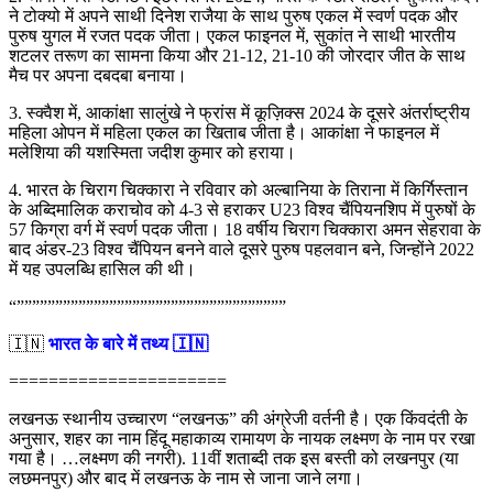
ने टोक्यो में अपने साथी दिनेश राजैया के साथ पुरुष एकल में स्वर्ण पदक और
पुरुष युगल में रजत पदक जीता। एकल फाइनल में, सुकांत ने साथी भारतीय
शटलर तरूण का सामना किया और 21-12, 21-10 की जोरदार जीत के साथ
मैच पर अपना दबदबा बनाया।
3. स्क्वैश में, आकांक्षा सालुंखे ने फ्रांस में कूज़िक्स 2024 के दूसरे अंतर्राष्ट्रीय
महिला ओपन में महिला एकल का खिताब जीता है। आकांक्षा ने फाइनल में
मलेशिया की यशस्मिता जदीश कुमार को हराया।
4. भारत के चिराग चिक्कारा ने रविवार को अल्बानिया के तिराना में किर्गिस्तान
के अब्दिमालिक कराचोव को 4-3 से हराकर U23 विश्व चैंपियनशिप में पुरुषों के
57 किग्रा वर्ग में स्वर्ण पदक जीता। 18 वर्षीय चिराग चिक्कारा अमन सेहरावा के
बाद अंडर-23 विश्व चैंपियन बनने वाले दूसरे पुरुष पहलवान बने, जिन्होंने 2022
में यह उपलब्धि हासिल की थी।
“”””””””””””””””””””””””””””””””””””
🇮🇳
भारत के बारे में तथ्य 🇮🇳
======================
लखनऊ स्थानीय उच्चारण “लखनऊ” की अंग्रेजी वर्तनी है। एक किंवदंती के
अनुसार, शहर का नाम हिंदू महाकाव्य रामायण के नायक लक्ष्मण के नाम पर रखा
गया है। …लक्ष्मण की नगरी). 11वीं शताब्दी तक इस बस्ती को लखनपुर (या
लछमनपुर) और बाद में लखनऊ के नाम से जाना जाने लगा।