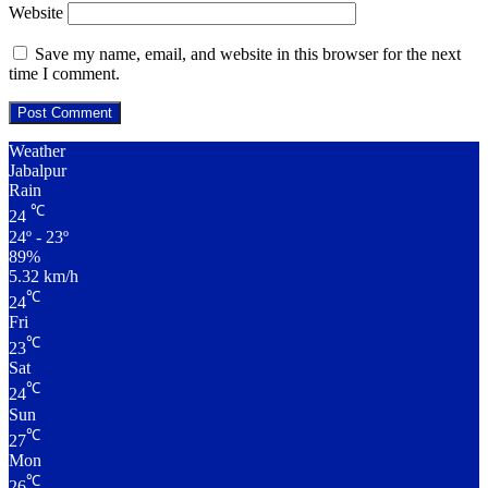
Website
Save my name, email, and website in this browser for the next
time I comment.
Weather
Jabalpur
Rain
℃
24
24º - 23º
89%
5.32 km/h
℃
24
Fri
℃
23
Sat
℃
24
Sun
℃
27
Mon
℃
26