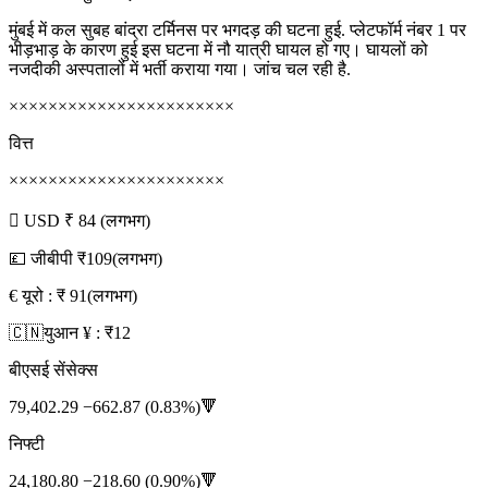
मुंबई में कल सुबह बांद्रा टर्मिनस पर भगदड़ की घटना हुई. प्लेटफॉर्म नंबर 1 पर
भीड़भाड़ के कारण हुई इस घटना में नौ यात्री घायल हो गए। घायलों को
नजदीकी अस्पतालों में भर्ती कराया गया। जांच चल रही है.
×××××××××××××××××××××××
वित्त
××××××××××××××××××××××
 USD ₹ 84 (लगभग)
💷 जीबीपी ₹109(लगभग)
€ यूरो : ₹ 91(लगभग)
🇨🇳युआन ¥ : ₹12
बीएसई सेंसेक्स
79,402.29 −662.87 (0.83%)🔻
निफ्टी
24,180.80 −218.60 (0.90%)🔻