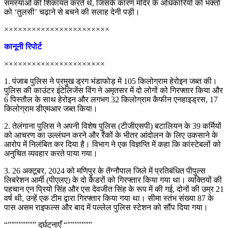
समस्याओं की शिकायत करते थे, जिसके कारण मंदिर के अधिकारियों को भक्तों
को ‘तुलसी’ चढ़ाने से बचने की सलाह देनी पड़ी।
×××××××××××××××××××××××
कानूनी रिपोर्ट
××××××××××××××××××××××
1. पंजाब पुलिस ने प्रमुख ड्रग भंडाफोड़ में 105 किलोग्राम हेरोइन जब्त की।
पुलिस की काउंटर इंटेलिजेंस विंग ने अमृतसर में दो लोगों को गिरफ्तार किया और
6 पिस्तौल के साथ हेरोइन और लगभग 32 किलोग्राम कैफीन एनहाइड्रस, 17
किलोग्राम डीएमआर जब्त किया।
2. तेलंगाना पुलिस ने अपनी विशेष पुलिस (टीजीएसपी) बटालियन के 39 कर्मियों
को आचरण का उल्लंघन करने और रैंकों के भीतर आंदोलन के लिए उकसाने के
आरोप में निलंबित कर दिया है। विभाग ने एक विज्ञप्ति में कहा कि कांस्टेबलों को
अनुचित व्यवहार करते पाया गया।
3. 26 अक्टूबर, 2024 को मणिपुर के तेंग्नौपाल जिले में प्रतिबंधित पीपुल्स
लिबरेशन आर्मी (पीएलए) के दो कैडरों को गिरफ्तार किया गया था। व्यक्तियों की
पहचान एन प्रियो सिंह और एस देवजीत सिंह के रूप में की गई, दोनों की उम्र 21
वर्ष थी, उन्हें एक टीम द्वारा गिरफ्तार किया गया था। सीमा स्तंभ संख्या 87 के
पास असम राइफल्स और बाद में पल्लेल पुलिस स्टेशन को सौंप दिया गया।
“”””””””” दुर्घटनाएँ “”””””””