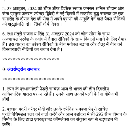
5. 27 अक्टूबर, 2024 को चीफ ऑफ डिफेंस स्टाफ जनरल अनिल चौहान और
सेना प्रमुख जनरल उपेन्द्र द्विवेदी ने नई दिल्ली में राष्ट्रीय युद्ध स्मारक पर एक
समारोह के दौरान देश की सेवा में अपने प्राणों की आहुति देने वाले पैदल सैनिकों
को श्रद्धांजलि दी। 78वाँ शौर्य दिवस।
6. रक्षा मंत्री राजनाथ सिंह 31 अक्टूबर 2024 को चीन सीमा के साथ
अरुणाचल प्रदेश के तवांग में तैनात सैनिकों के साथ दिवाली मनाने के लिए तैयार
हैं। इस यात्रा का उद्देश्य सैनिकों के बीच मनोबल बढ़ाना और क्षेत्र में चीन की
विस्तारवादी नीतियों का जवाब देना है।
××××××××××××××××××××××
✈
अंतर्राष्ट्रीय समाचार
××××××××××××××××××××××××
1. स्पेन के प्रधानमंत्री पेड्रो सांचेज़ आज से भारत की तीन दिवसीय
आधिकारिक यात्रा पर आ रहे हैं। उनके साथ उनकी पत्नी बेगोना गोमेज भी
होंगी।
2. प्रधान मंत्री नरेंद्र मोदी और उनके स्पेनिश समकक्ष पेड्रो सांचेज़
प्रतिनिधिमंडल स्तर की वार्ता करेंगे और आज वडोदरा में सी-295 सैन्य विमान के
निर्माण के लिए टाटा एयरक्राफ्ट कॉम्प्लेक्स का संयुक्त रूप से उद्घाटन भी
करेंगे।