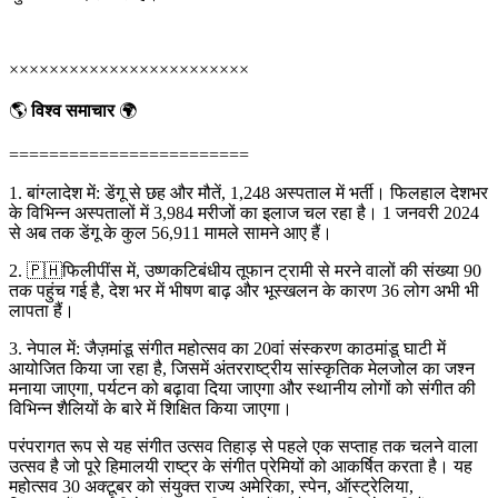
××××××××××××××××××××××××
🌎
विश्व समाचार
🌍
========================
1. बांग्लादेश में: डेंगू से छह और मौतें, 1,248 अस्पताल में भर्ती। फिलहाल देशभर
के विभिन्न अस्पतालों में 3,984 मरीजों का इलाज चल रहा है। 1 जनवरी 2024
से अब तक डेंगू के कुल 56,911 मामले सामने आए हैं।
2. 🇵🇭फिलीपींस में, उष्णकटिबंधीय तूफान ट्रामी से मरने वालों की संख्या 90
तक पहुंच गई है, देश भर में भीषण बाढ़ और भूस्खलन के कारण 36 लोग अभी भी
लापता हैं।
3. नेपाल में: जैज़मांडू संगीत महोत्सव का 20वां संस्करण काठमांडू घाटी में
आयोजित किया जा रहा है, जिसमें अंतरराष्ट्रीय सांस्कृतिक मेलजोल का जश्न
मनाया जाएगा, पर्यटन को बढ़ावा दिया जाएगा और स्थानीय लोगों को संगीत की
विभिन्न शैलियों के बारे में शिक्षित किया जाएगा।
परंपरागत रूप से यह संगीत उत्सव तिहाड़ से पहले एक सप्ताह तक चलने वाला
उत्सव है जो पूरे हिमालयी राष्ट्र के संगीत प्रेमियों को आकर्षित करता है। यह
महोत्सव 30 अक्टूबर को संयुक्त राज्य अमेरिका, स्पेन, ऑस्ट्रेलिया,