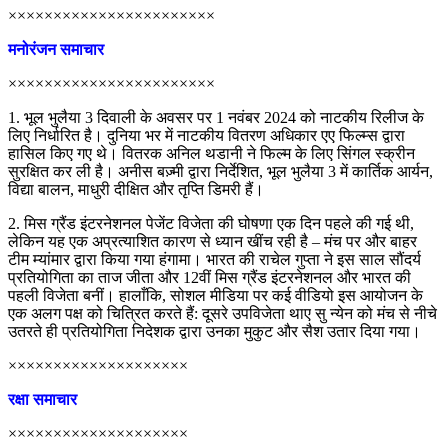
×××××××××××××××××××××××
मनोरंजन समाचार
×××××××××××××××××××××××
1. भूल भुलैया 3 दिवाली के अवसर पर 1 नवंबर 2024 को नाटकीय रिलीज के
लिए निर्धारित है। दुनिया भर में नाटकीय वितरण अधिकार एए फिल्म्स द्वारा
हासिल किए गए थे। वितरक अनिल थडानी ने फिल्म के लिए सिंगल स्क्रीन
सुरक्षित कर ली है। अनीस बज़्मी द्वारा निर्देशित, भूल भुलैया 3 में कार्तिक आर्यन,
विद्या बालन, माधुरी दीक्षित और तृप्ति डिमरी हैं।
2. मिस ग्रैंड इंटरनेशनल पेजेंट विजेता की घोषणा एक दिन पहले की गई थी,
लेकिन यह एक अप्रत्याशित कारण से ध्यान खींच रही है – मंच पर और बाहर
टीम म्यांमार द्वारा किया गया हंगामा। भारत की राचेल गुप्ता ने इस साल सौंदर्य
प्रतियोगिता का ताज जीता और 12वीं मिस ग्रैंड इंटरनेशनल और भारत की
पहली विजेता बनीं। हालाँकि, सोशल मीडिया पर कई वीडियो इस आयोजन के
एक अलग पक्ष को चित्रित करते हैं: दूसरे उपविजेता थाए सु न्येन को मंच से नीचे
उतरते ही प्रतियोगिता निदेशक द्वारा उनका मुकुट और सैश उतार दिया गया।
××××××××××××××××××××
रक्षा समाचार
××××××××××××××××××××