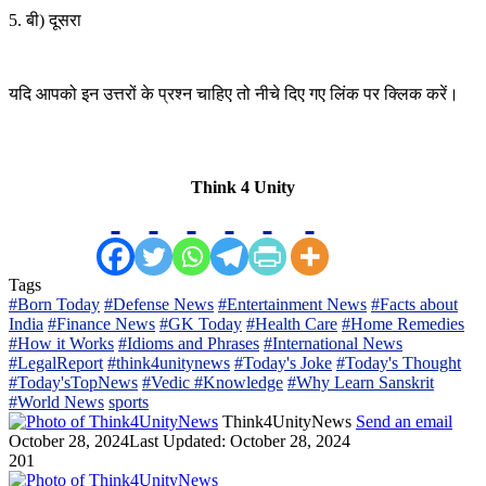
5. बी) दूसरा
यदि आपको इन उत्तरों के प्रश्न चाहिए तो नीचे दिए गए लिंक पर क्लिक करें।
Think 4 Unity
Tags
#Born Today
#Defense News
#Entertainment News
#Facts about
India
#Finance News
#GK Today
#Health Care
#Home Remedies
#How it Works
#Idioms and Phrases
#International News
#LegalReport
#think4unitynews
#Today's Joke
#Today's Thought
#Today'sTopNews
#Vedic #Knowledge
#Why Learn Sanskrit
#World News
sports
Think4UnityNews
Send an email
October 28, 2024
Last Updated: October 28, 2024
201