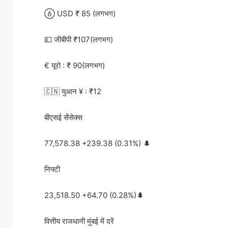
 USD ₹ 85 (लगभग)
💷 जीबीपी ₹107(लगभग)
€ यूरो : ₹ 90(लगभग)
🇨🇳 युआन ¥ : ₹12
बीएसई सेंसेक्स
77,578.38 +239.38 (0.31%) 🌲
निफ्टी
23,518.50 +64.70 (0.28%)🌲
वित्तीय राजधानी मुंबई में दरें