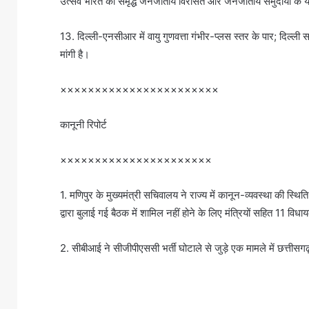
उत्सव भारत की समृद्ध जनजातीय विरासत और जनजातीय समुदायों के य
13. दिल्ली-एनसीआर में वायु गुणवत्ता गंभीर-प्लस स्तर के पार; दिल्ली
मांगी है।
×××××××××××××××××××××××
कानूनी रिपोर्ट
××××××××××××××××××××××
1. मणिपुर के मुख्यमंत्री सचिवालय ने राज्य में कानून-व्यवस्था की स्थि
द्वारा बुलाई गई बैठक में शामिल नहीं होने के लिए मंत्रियों सहित 11 विध
2. सीबीआई ने सीजीपीएससी भर्ती घोटाले से जुड़े एक मामले में छत्तीसगढ