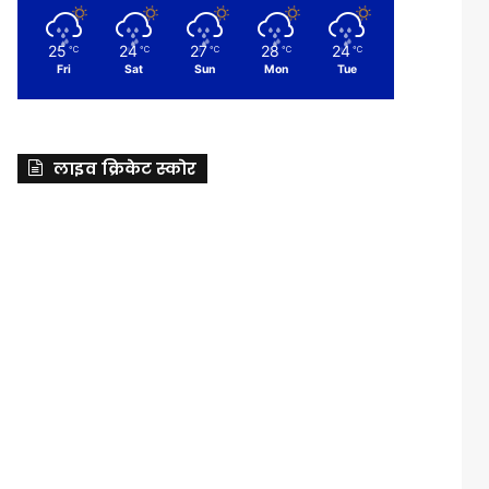
25
24
27
28
24
℃
℃
℃
℃
℃
Fri
Sat
Sun
Mon
Tue
लाइव क्रिकेट स्कोर