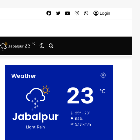
Facebook
Twitter
YouTube
Instagram
WhatsApp
Login
℃
23
Switch
Search
Jabalpur
skin
for
Weather
23
℃
Jabalpur
25º - 23º
94%
5.13 km/h
Light Rain