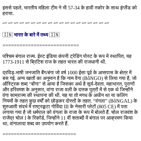
इससे पहले, भारतीय महिला टीम ने भी 57-34 के हावी स्कोर के साथ इंग्लैंड को
हराया.
“” “” “” “” “” “” “” “” “” “” “” “” “” “” “” “” “” “” “”
🇮🇳
भारत के बारे में तथ्य
🇮🇳
===========================
पश्चिम बंगाल राज्य. ईस्ट इंडिया कंपनी ट्रेडिंग पोस्ट के रूप में स्थापित, यह
1773-1911 से ब्रिटिश राज के तहत भारत की राजधानी थी.
द्रविड़-भाषी जनजाति बैंग/बंगा जो वर्ष 1000 ईसा पूर्व के आसपास के क्षेत्र में
बस गई. अन्य खातों का अनुमान है कि नाम वेंगा (BôNGO) से लिया गया है, जो
ऑस्ट्रिक शब्द “बोंगा” से आया है जिसका अर्थ है सूर्य-देवता. महाभारत, पुराणों
और हरिवमश के अनुसार, वांगा राजा वली के दत्तक पुत्रों में से एक थे जिन्होंने
वंगा साम्राज्य की स्थापना की थी. यह या तो मगध के अधीन था या कलिंग
नियमों के तहत कुछ वर्षों को छोड़कर दोस्तों के तहत. “वंगला” (BôNGAL) के
शुरुआती संदर्भ में राष्ट्रकूटा गोविंदा III के नेसारी प्लेटों (805 CE) में पता
लगाया गया है जो धर्मपाल को वंगला के राजा के रूप में बोलते हैं. चोल राजवंश के
राजेंद्र चोल I के रिकॉर्ड, जिन्होंने 11 वीं शताब्दी में बंगाल पर आक्रमण किया
था, वांगालादा शब्द का उपयोग करते हैं.
==========================