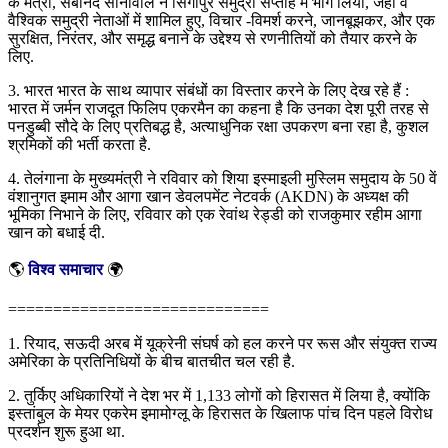
के मंत्री, सर्बानंद सोनोवाल ने सिंगापुर समुद्री सप्ताह में भाग लिया, जहां वे
वैश्विक समुद्री नेताओं में शामिल हुए, विचार -विमर्श करने, जानबूझकर, और एक
सुरक्षित, निरंतर, और समृद्ध बनाने के उद्देश्य से रणनीतियों को तैयार करने के
लिए.
3. भारत भारत के साथ व्यापार संबंधों का विस्तार करने के लिए देख रहे हैं :
भारत में जर्मन राजदूत फिलिप एकरमैन का कहना है कि उनका देश पूरी तरह से
पनडुब्बी सौदे के लिए प्रतिबद्ध है, अत्याधुनिक रक्षा उपकरण बना रहा है, कुशल
श्रमिकों की भर्ती करता है.
4. तेलंगाना के मुख्यमंत्री ने रविवार को शिया इस्माइली मुस्लिम समुदाय के 50 वें
वंशानुगत इमाम और आगा खान डेवलपमेंट नेटवर्क (AKDN) के अध्यक्ष की
भूमिका निभाने के लिए, रविवार को एक रेवांथ रेड्डी को राजकुमार रहीम आगा
खान को बधाई दी.
🌎
विश्व समाचार
🌍
=============================
1. रियाद, सऊदी अरब में यूक्रेनी संघर्ष को हल करने पर रूस और संयुक्त राज्य
अमेरिका के प्रतिनिधियों के बीच बातचीत चल रही है.
2. तुर्किए अधिकारियों ने देश भर में 1,133 लोगों को हिरासत में लिया है, क्योंकि
इस्तांबुल के मेयर एकरेम इमामोग्लू के हिरासत के खिलाफ पांच दिन पहले विरोध
प्रदर्शन शुरू हुआ था.