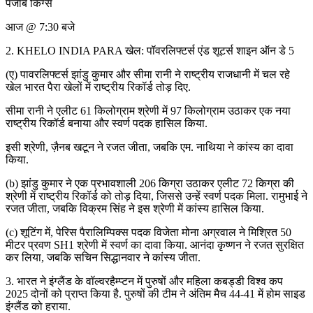
पंजाब किंग्स
आज @ 7:30 बजे
2. KHELO INDIA PARA खेल: पॉवरलिफ्टर्स एंड शूटर्स शाइन ऑन डे 5
(ए) पावरलिफ्टर्स झांडु कुमार और सीमा रानी ने राष्ट्रीय राजधानी में चल रहे
खेल भारत पैरा खेलों में राष्ट्रीय रिकॉर्ड तोड़ दिए.
सीमा रानी ने एलीट 61 किलोग्राम श्रेणी में 97 किलोग्राम उठाकर एक नया
राष्ट्रीय रिकॉर्ड बनाया और स्वर्ण पदक हासिल किया.
इसी श्रेणी, ज़ैनब खटून ने रजत जीता, जबकि एम. नाथिया ने कांस्य का दावा
किया.
(b) झांडु कुमार ने एक प्रभावशाली 206 किग्रा उठाकर एलीट 72 किग्रा की
श्रेणी में राष्ट्रीय रिकॉर्ड को तोड़ दिया, जिससे उन्हें स्वर्ण पदक मिला. रामुभाई ने
रजत जीता, जबकि विक्रम सिंह ने इस श्रेणी में कांस्य हासिल किया.
(c) शूटिंग में, पेरिस पैरालिम्पिक्स पदक विजेता मोना अग्रवाल ने मिश्रित 50
मीटर प्रवण SH1 श्रेणी में स्वर्ण का दावा किया. आनंदा कृष्णन ने रजत सुरक्षित
कर लिया, जबकि सचिन सिद्धानवार ने कांस्य जीता.
3. भारत ने इंग्लैंड के वॉल्वरहैम्प्टन में पुरुषों और महिला कबड्डी विश्व कप
2025 दोनों को प्राप्त किया है. पुरुषों की टीम ने अंतिम मैच 44-41 में होम साइड
इंग्लैंड को हराया.