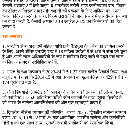
केसरी अध्याय 2 टीज़र: अक्षय कुमार, आर माधवन और अनन्या पांडे जल्द ही
केसरी अध्याय 2 में देखे जाएंगे: द अनटोल्ड स्टोरी ऑफ जलीनवाला बाग. फिल्म
का टीज़र आखिरकार बाहर है; कहानी को पकड़ने के लिए ऑडियो पर अपना
ध्यान केंद्रित करने के साथ, फिल्म त्रासदी के बाद के बारे में एक रोमांचक कथा
का वादा करती है. केसरी अध्याय 2 18 अप्रैल 2025 को सिनेमाघरों को हिट
करता है.
रक्षा समाचार
1. भारतीय सैन्य अकादमी महिला अधिकारी कैडेट्स के 1 बैच को शामिल करने
के लिए: अपने अंतिम एनडीए शब्द में 18 महिला कैडेटों में से आठ ने सेना को चुना
है और अगले साल अधिकारियों के रूप में कमीशन किए जाने से पहले एक साल
के लिए आईएमए में प्रशिक्षित करेगी.
2. भारत के रक्षा उत्पादन ने 2023-24 में ₹ 1.27 लाख करोड़ रिकॉर्ड किया. रक्षा
मंत्रालय ने कहा कि 2014-15 में रक्षा उत्पादन का मूल्य 46 हजार 429 करोड़ से
174 प्रतिशत बढ़ा है.
3. गोवा शिपयार्ड लिमिटेड (जीएसएल) ने शनिवार को तवस्या को लॉन्च किया,
जो प्रोजेक्ट 1135.6 अतिरिक्त फॉलो-ऑन जहाजों के तहत दूसरा फ्रिगेट है,
जो भारत के नौसेना आत्मनिर्भरता की ओर एक महत्वपूर्ण कदम है.
4. द्विपक्षीय नौसेना व्यायाम की परिणति – वरुण 2025 : द्विपक्षीय नौसेना व्यायाम
वरुण 2025, 19 से 22 मार्च 25 तक आयोजित, भारतीय नौसेना और फ्रांसीसी
नौसेना को एक साथ लाया, उनकी स्थायी साझेदारी को रेखांकित किया.