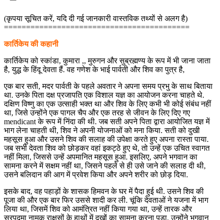
(कृपया सूचित करें, यदि दी गई जानकारी वास्तविक तथ्यों से अलग है)
==========================================
कार्तिकेय की कहानी
कार्तिकेय को स्कांडा, कुमारा ,, मुरुगन और सुब्रह्मण्य के रूप में भी जाना जाता
है, युद्ध के हिंदू देवता हैं. वह गणेश के भाई पार्वती और शिव का पुत्र है,
एक बार सती, मदर पार्वती के पहले अवतार ने अपना समय प्रभु के साथ बिताया
था. उनके पिता दक्ष प्रजापति एक विशाल यज्ञ का आयोजन करना चाहते थे.
दक्षिण विष्णु का एक उत्साही भक्त था और शिव के लिए कभी भी कोई संबंध नहीं
था, जिसे उन्होंने एक पागल चैप और एक तरह से जीवन के लिए दिए गए
mendicant के रूप में निंदा की थी. जब सती अपने पिता द्वारा आयोजित यज्ञ में
भाग लेना चाहती थी, शिव ने अपनी योजनाओं को मना किया. सती को दुखी
महसूस हुआ और उसने शिव की सलाह की उपेक्षा करते हुए अपना रास्ता पाया.
जब सभी देवता शिव को छोड़कर वहां इकट्ठे हुए थे, तो उन्हें एक उचित स्वागत
नहीं मिला, जिससे उन्हें अपमानित महसूस हुआ. इसलिए, अपने भगवान का
सामना करने में सक्षम नहीं था, जिसने पहले से ही उसे जाने की सलाह दी थी,
उसने बलिदान की आग में प्रवेश किया और अपने शरीर को छोड़ दिया.
इसके बाद, वह पहाड़ों के शासक हिमवन के घर में पैदा हुई थी. उसने शिव की
पूजा की और एक बार फिर उससे शादी कर ली. चूंकि देवताओं ने यजना में भाग
लिया था, जिसमें शिव को आमंत्रित नहीं किया गया था, उन्हें तारक और
सुरपदमा नामक राक्षसों के हाथों में दुखों का सामना करना पड़ा. उन्होंने भगवान