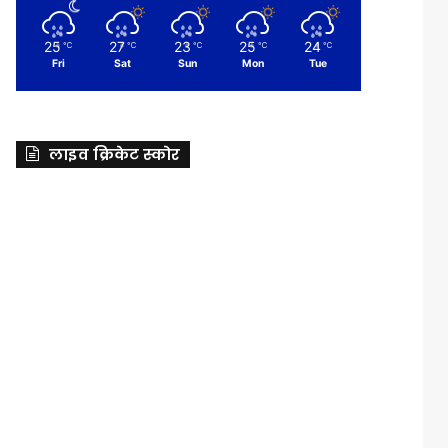
25
27
23
25
24
℃
℃
℃
℃
℃
Fri
Sat
Sun
Mon
Tue
लाइव क्रिकेट स्कोर