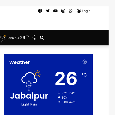
Facebook
Twitter
YouTube
Instagram
WhatsApp
Login
℃
26
Switch
Search
Jabalpur
skin
for
Weather
26
℃
Jabalpur
26º - 24º
80%
5.06 km/h
Light Rain