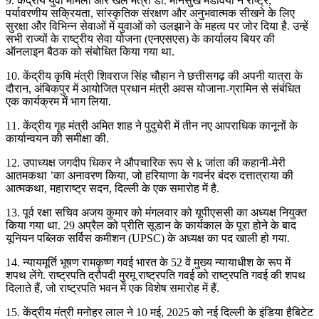
9. केंद्रीय युवा मामलों और खेल मंत्री डॉ. मानसुख मंडविया ने राष्ट्र,
पर्यावरणीय सक्रियता, सांस्कृतिक संरक्षण और अनुभवात्मक सीखने के लिए
सुरक्षा और विभिन्न सेवाओं में युवाओं को उलझाने के महत्व पर जोर दिया है. उन्हें
सभी राज्यों के राष्ट्रीय सेवा योजना (एनएसएस) के कार्यालय बियर की
ऑनलाइन बैठक को संबोधित किया गया था.
10. केंद्रीय कृषि मंत्री शिवराज सिंह चौहान ने छत्तीसगढ़ की अपनी यात्रा के
दौरान, अंबिकपुर में आयोजित प्रधान मंत्री अवस योजाना-ग्रामिन से संबंधित
एक कार्यक्रम में भाग लिया.
11. केंद्रीय गृह मंत्री अमित शाह ने पुदुचेरी में तीन नए आपराधिक कानूनों के
कार्यान्वयन की समीक्षा की.
12. उपाध्यक्ष जगदीप धिकर ने औपचारिक रूप से k जांता की कहानी-मेरी
आतमकथा ’का अनावरण किया, जो हरियाणा के गवर्नर बंदरु दत्तात्राया की
आत्मकथा, महाराष्ट्र सदन, दिल्ली के एक समारोह में है.
13. पूर्व रक्षा सचिव अजय कुमार को मंगलवार को यूपीएससी का अध्यक्ष नियुक्त
किया गया था. 29 अप्रैल को प्रीति सूडान के कार्यकाल के पूरा होने के बाद
यूनियन पब्लिक सर्विस कमीशन (UPSC) के अध्यक्ष का पद खाली हो गया.
14. न्यायमूर्ति भूषण रामकृष्ण गवई भारत के 52 वें मुख्य न्यायाधीश के रूप में
शपथ लेंगे. राष्ट्रपति द्रौपदी मुरमू राष्ट्रपति गवई को राष्ट्रपति गवई की शपथ
दिलाते हैं, जो राष्ट्रपति भवन में एक विशेष समारोह में हैं.
15. केंद्रीय मंत्री मनोहर लाल ने 10 मई, 2025 को नई दिल्ली के इंडिया हैबिटेट