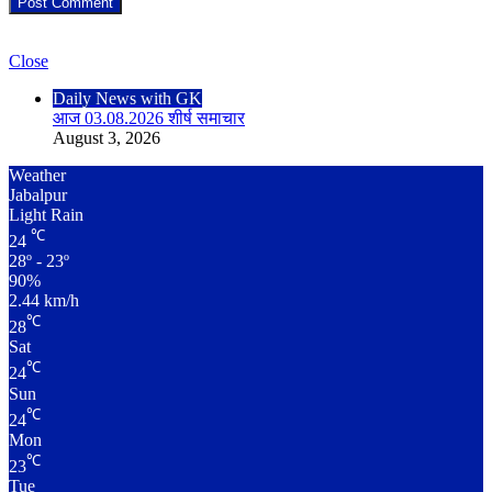
Check Also
Close
Daily News with GK
आज 03.08.2026 शीर्ष समाचार
August 3, 2026
Weather
Jabalpur
Light Rain
℃
24
28º - 23º
90%
2.44 km/h
℃
28
Sat
℃
24
Sun
℃
24
Mon
℃
23
Tue