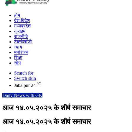
होम
देश-विदेश
मध्यप्रदेश
क्राइम
राजनीति
टेक्नोलॉजी
न्याय
मनोरंजन
शिक्षा
खेल
Search for
Switch skin
℃
Jabalpur
24
Daily News with GK
आज १४.०५.२०२५ के शीर्ष समाचार
आज १४.०५.२०२५ के शीर्ष समाचार