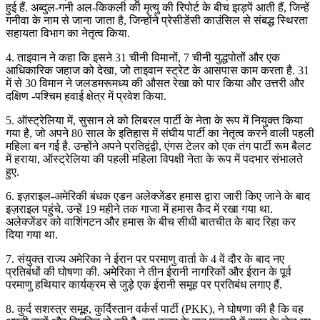
हुई हैं. अब्दुल-गनी अल-किकली की मृत्यु की रिपोर्ट के बीच झड़पें आती हैं, जिन्हें
गनीवा के नाम से जाना जाता है, जिन्होंने प्रेसीडेंसी काउंसिल से संबद्ध स्थिरता
सहायता विभाग का नेतृत्व किया.
4. ताइवान ने कहा कि इसने 31 चीनी विमानों, 7 चीनी युद्धपोतों और एक
आधिकारिक जहाज को देखा, जो ताइवान स्ट्रेट के आसपास काम करता है. 31
में से 30 विमान ने जलडमरूमध्य की औसत रेखा को पार किया और उत्तरी और
दक्षिण -पश्चिम हवाई क्षेत्र में प्रवेश किया.
5. ऑस्ट्रेलिया में, सुसान ले को लिबरल पार्टी के नेता के रूप में नियुक्त किया
गया है, जो अपने 80 साल के इतिहास में संघीय पार्टी का नेतृत्व करने वाली पहली
महिला बन गई है. उन्होंने अपने प्रतिद्वंद्वी, एंगस टेलर को एक तंग पार्टी रूम बैलट
में हराया, ऑस्ट्रेलिया की पहली महिला विपक्षी नेता के रूप में पदभार संभालते
हुए.
6. इज़राइल-अमेरिकी बंधक एडन अलेक्जेंडर हमास द्वारा जारी किए जाने के बाद
इज़राइल पहुंचे. उन्हें 19 महीने तक गाजा में हमास कैद में रखा गया था.
अलेक्जेंडर को वाशिंगटन और हमास के बीच सीधी बातचीत के बाद रिहा कर
दिया गया था.
7. संयुक्त राज्य अमेरिका ने ईरान पर परमाणु वार्ता के 4 वें दौर के बाद नए
प्रतिबंधों की घोषणा की. अमेरिका ने तीन ईरानी नागरिकों और ईरान के पूर्व
परमाणु हथियार कार्यक्रम से जुड़े एक ईरानी समूह पर प्रतिबंध लगाए हैं.
8. कुर्द सशस्त्र समूह, कुर्दिस्तान वर्कर्स पार्टी (PKK), ने घोषणा की है कि वह