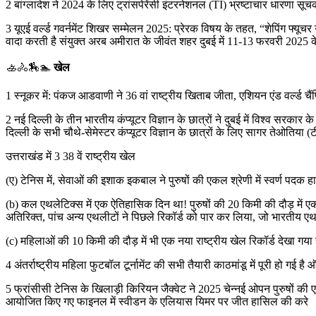
2 बांग्लादेश ने 2024 के लिए ट्रांसपेरेंसी इंटरनेशनल (TI) भ्रष्टाचार धारणा सूचका
3 यूएई वर्ल्ड गवर्नमेंट शिखर सम्मेलन 2025: प्रेरक विषय के तहत, “शेपिंग फ्यूचर
वादा करती है संयुक्त अरब अमीरात के जीवंत शहर दुबई में 11-13 फरवरी 2025 के
🚣🚴🏇🏊
खेल
1 स्नूकर में: पंकज आडवाणी ने 36 वां राष्ट्रीय खिताब जीता, एशियन एंड वर्ल्ड चैं
2 नई दिल्ली के तीन भारतीय कंप्यूटर विज्ञान के छात्रों ने दुबई में विश्व सरकार
दिल्ली के सभी चौथे-सेमेस्टर कंप्यूटर विज्ञान के छात्रों के लिए सागर तेओतिया
उत्तराखंड में 3 38 वें राष्ट्रीय खेल
(ए) टेनिस में, सेवाओं की इशाक इकबाल ने पुरुषों की एकल श्रेणी में स्वर्ण प
(b) कल एथलेटिक्स में एक ऐतिहासिक दिन था! पुरुषों की 20 किमी की दौड़ में एक
अतिरिक्त, पांच अन्य एथलीटों ने पिछले रिकॉर्ड को पार कर लिया, जो भारतीय एथले
(c) महिलाओं की 10 किमी की दौड़ में भी एक नया राष्ट्रीय खेल रिकॉर्ड देखा गय
4 अंतर्राष्ट्रीय महिला फुटबॉल टूर्नामेंट की सभी तैयारी काठमांडू में पूरी हो गई 
5 फ्रांसीसी टेनिस के खिलाड़ी किरियन जैक्वेट ने 2025 चेन्नई ओपन पुरुषों
आयोजित किए गए फाइनल में स्वीडन के एलियास यिमर पर जीत हासिल की करे