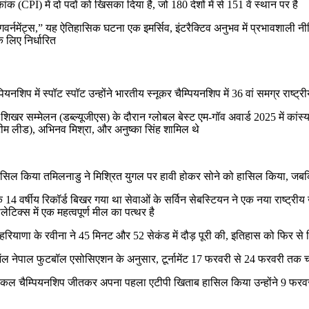
ंक (CPI) में दो पदों को खिसका दिया है, जो 180 देशों में से 151 वें स्थान पर है
 गवर्नमेंट्स,” यह ऐतिहासिक घटना एक इमर्सिव, इंटरैक्टिव अनुभव में प्रभावशाली नीत
 लिए निर्धारित
पियनशिप में स्पॉट स्पॉट उन्होंने भारतीय स्नूकर चैम्पियनशिप में 36 वां समग्र राष्
 के शिखर सम्मेलन (डब्ल्यूजीएस) के दौरान ग्लोबल बेस्ट एम-गॉव अवार्ड 2025 में कांस
 (टीम लीड), अभिनव मिश्रा, और अनुष्का सिंह शामिल थे
दक हासिल किया तमिलनाडु ने मिश्रित युगल पर हावी होकर सोने को हासिल किया, जबक
 14 वर्षीय रिकॉर्ड बिखर गया था सेवाओं के सर्विन सेबस्टियन ने एक नया राष्ट्री
टिक्स में एक महत्वपूर्ण मील का पत्थर है
ा हरियाणा के रवीना ने 45 मिनट और 52 सेकंड में दौड़ पूरी की, इतिहास को फिर से
है ऑल नेपाल फुटबॉल एसोसिएशन के अनुसार, टूर्नामेंट 17 फरवरी से 24 फरवरी तक चलेगा च
 की एकल चैम्पियनशिप जीतकर अपना पहला एटीपी खिताब हासिल किया उन्होंने 9 फर