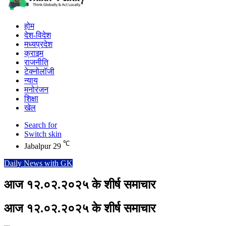
होम
देश-विदेश
मध्यप्रदेश
क्राइम
राजनीति
टेक्नोलॉजी
न्याय
मनोरंजन
शिक्षा
खेल
Search for
Switch skin
℃
Jabalpur
29
Daily News with GK
आज १२.०२.२०२५ के शीर्ष समाचार
आज १२.०२.२०२५ के शीर्ष समाचार