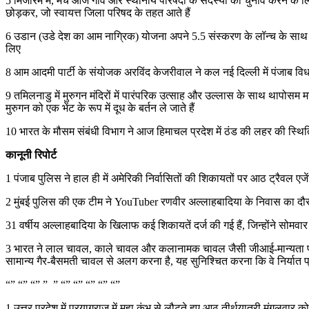
5 मिजोरम में, मंच आज गाँव और स्थानीय परिषदों के सदस्यों का चुनाव करने के ल
छोड़कर, जो स्वायत्त जिला परिषद के तहत आते हैं
6 उडान (उडे देश का आम नाग्रिक) योजना अपने 5.5 संस्करण के लॉन्च के साथ एक नए मील
लिए
8 आम आदमी पार्टी के संयोजक अरविंद केजरीवाल ने कल नई दिल्ली में पंजाब विधा
9 तमिलनाडु में मुरुगन मंदिरों में पारंपरिक उत्साह और उल्लास के साथ थापोसम मन
मुरुगन को एक भेंट के रूप में दूध के बर्तन ले जाते हैं
10 भारत के मौसम संबंधी विभाग ने आज हिमाचल प्रदेश में ठंड की लहर की स्थि
कानूनी रिपोर्ट
1 पंजाब पुलिस ने हाल ही में अमेरिकी निर्वासितों की शिकायतों पर आठ ट्रैवल एजेंट 
2 मुंबई पुलिस की एक टीम ने YouTuber रणवीर अल्लाहबादिया के निवास का दौरा क
31 वर्षीय अल्लाहबादिया के खिलाफ कई शिकायतें दर्ज की गई हैं, जिन्होंने सोमवार 
3 भारत ने लाल चावल, काले चावल और कलानामक चावल जैसी जीआई-मान्यता प्राप्त
सामान्य गैर-बैसमती चावल से अलग करना है, यह सुनिश्चित करना कि वे निर्यात प्रति
“” “” “” ” ” “” “” “” “” “”
1 उत्तर प्रदेश में प्रयाग्राज में महा कुंभ से लौटते हुए आठ तीर्थयात्री मंगल