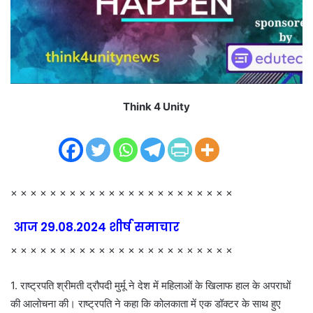
i
l
Think 4 Unity
× × × × × × × × × × × × × × × × × × × × × × ×
आज 29.08.2024 शीर्ष समाचार
× × × × × × × × × × × × × × × × × × × × × × ×
1. राष्ट्रपति श्रीमती द्रौपदी मुर्मू ने देश में महिलाओं के खिलाफ हाल के अपराधों
की आलोचना की। राष्ट्रपति ने कहा कि कोलकाता में एक डॉक्टर के साथ हुए