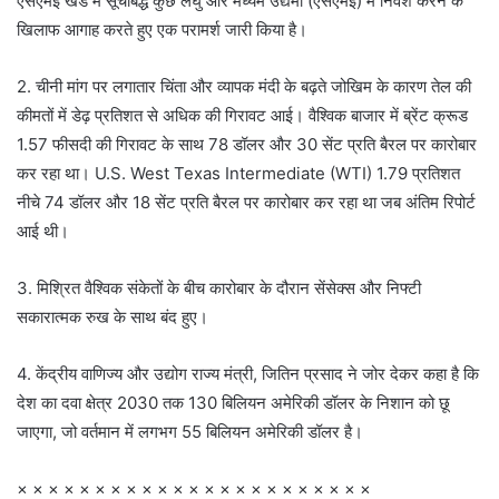
एसएमई खंड में सूचीबद्ध कुछ लघु और मध्यम उद्यमों (एसएमई) में निवेश करने के
खिलाफ आगाह करते हुए एक परामर्श जारी किया है।
2. चीनी मांग पर लगातार चिंता और व्यापक मंदी के बढ़ते जोखिम के कारण तेल की
कीमतों में डेढ़ प्रतिशत से अधिक की गिरावट आई। वैश्विक बाजार में ब्रेंट क्रूड
1.57 फीसदी की गिरावट के साथ 78 डॉलर और 30 सेंट प्रति बैरल पर कारोबार
कर रहा था। U.S. West Texas Intermediate (WTI) 1.79 प्रतिशत
नीचे 74 डॉलर और 18 सेंट प्रति बैरल पर कारोबार कर रहा था जब अंतिम रिपोर्ट
आई थी।
3. मिश्रित वैश्विक संकेतों के बीच कारोबार के दौरान सेंसेक्स और निफ्टी
सकारात्मक रुख के साथ बंद हुए।
4. केंद्रीय वाणिज्य और उद्योग राज्य मंत्री, जितिन प्रसाद ने जोर देकर कहा है कि
देश का दवा क्षेत्र 2030 तक 130 बिलियन अमेरिकी डॉलर के निशान को छू
जाएगा, जो वर्तमान में लगभग 55 बिलियन अमेरिकी डॉलर है।
× × × × × × × × × × × × × × × × × × × × × × ×