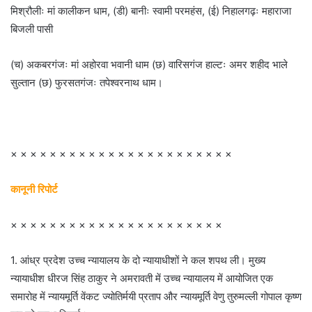
मिश्रौलीः मां कालीकन धाम, (डी) बानीः स्वामी परमहंस, (ई) निहालगढ़ः महाराजा
बिजली पासी
(च) अकबरगंजः मां अहोरवा भवानी धाम (छ) वारिसगंज हाल्टः अमर शहीद भाले
सुल्तान (छ) फुरसतगंजः तपेश्वरनाथ धाम।
× × × × × × × × × × × × × × × × × × × × × × ×
कानूनी रिपोर्ट
× × × × × × × × × × × × × × × × × × × × × ×
1. आंध्र प्रदेश उच्च न्यायालय के दो न्यायाधीशों ने कल शपथ ली। मुख्य
न्यायाधीश धीरज सिंह ठाकुर ने अमरावती में उच्च न्यायालय में आयोजित एक
समारोह में न्यायमूर्ति वेंकट ज्योतिर्मयी प्रताप और न्यायमूर्ति वेणु तुरुमल्ली गोपाल कृष्ण