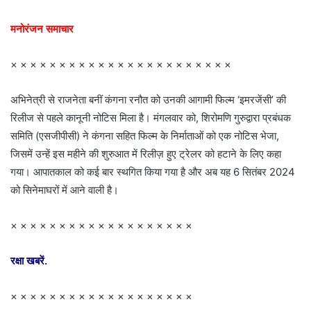
मनोरंजन समाचार
× × × × × × × × × × × × × × × × × × × × × × ×
अभिनेत्री से राजनेता बनीं कंगना रनौत को उनकी आगामी फिल्म ‘इमरजेंसी’ की
रिलीज से पहले कानूनी नोटिस मिला है। मंगलवार को, शिरोमणि गुरुद्वारा प्रबंधक
समिति (एसजीपीसी) ने कंगना सहित फिल्म के निर्माताओं को एक नोटिस भेजा,
जिसमें उन्हें इस महीने की शुरुआत में रिलीज़ हुए ट्रेलर को हटाने के लिए कहा
गया। आपातकाल को कई बार स्थगित किया गया है और अब यह 6 सितंबर 2024
को सिनेमाघरों में आने वाली है।
× × × × × × × × × × × × × × × × × × ×
रक्षा खबरें.
× × × × × × × × × × × × × × × × × × ×