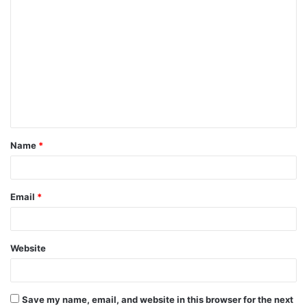
C
o
m
m
e
n
t
Name
*
*
Email
*
Website
Save my name, email, and website in this browser for the next