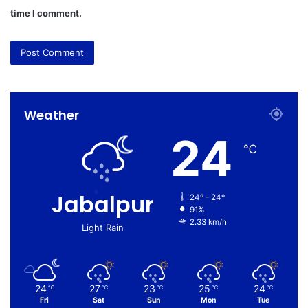
time I comment.
Weather
24
℃
Jabalpur
24º - 24º
91%
2.33 km/h
Light Rain
24
27
23
25
24
℃
℃
℃
℃
℃
Fri
Sat
Sun
Mon
Tue