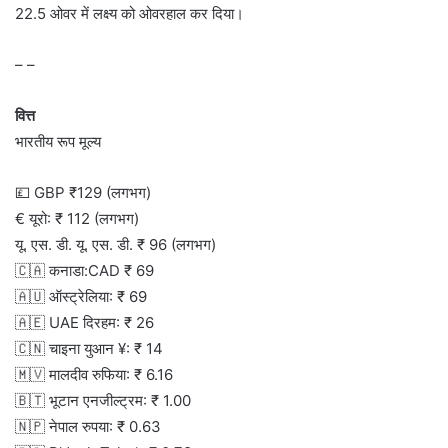
22.5 ओवर में लक्ष्य को ओवरहाल कर दिया।
– –
वित्त
भारतीय रूप मूल्य
💷 GBP ₹129 (लगभग)
€ यूरो: ₹ 112 (लगभग)
यू. एस. डी. यू. एस. डी. ₹ 96 (लगभग)
🇨🇦 कनाडा:CAD ₹ 69
🇦🇺 ऑस्ट्रेलिया: ₹ 69
🇦🇪 UAE दिरहम: ₹ 26
🇨🇳 चाइना युआन ¥: ₹ 14
🇲🇻 मालदीव रुफिया: ₹ 6.16
🇧🇹 भूटान एनजील्ट्रम: ₹ 1.00
🇳🇵 नेपाल रुपया: ₹ 0.63