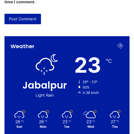
time I comment.
Weather
23
℃
Jabalpur
26º - 23º
93%
4.36 km/h
Light Rain
26
26
23
23
27
℃
℃
℃
℃
℃
Sun
Mon
Tue
Wed
Thu