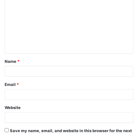
o
m
m
e
n
t
Name
*
*
Email
*
Website
Save my name, email, and website in this browser for the next