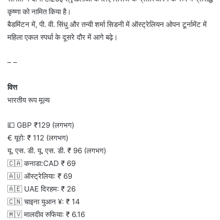
कृष्णा को नामित किया है।
बैडमिंटन में, पी. वी. सिंधु और तन्वी शर्मा सिडनी में ऑस्ट्रेलियन ओपन टूर्नामेंट में
महिला एकल स्पर्धा के दूसरे दौर में आगे बढ़े।
– –
वित्त
भारतीय रूप मूल्य
💷 GBP ₹129 (लगभग)
€ यूरो: ₹ 112 (लगभग)
यू. एस. डी. यू. एस. डी. ₹ 96 (लगभग)
🇨🇦 कनाडा:CAD ₹ 69
🇦🇺 ऑस्ट्रेलिया: ₹ 69
🇦🇪 UAE दिरहम: ₹ 26
🇨🇳 चाइना युआन ¥: ₹ 14
🇲🇻 मालदीव रुफिया: ₹ 6.16