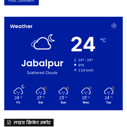
Weather
24
℃
Jabalpur
24º - 24º
91%
2.53 km/h
Scattered Clouds
24
27
23
25
24
℃
℃
℃
℃
℃
Fri
Sat
Sun
Mon
Tue
लाइव क्रिकेट स्कोर