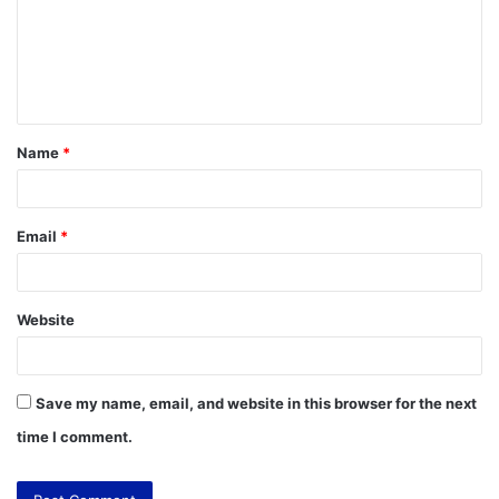
m
e
n
t
Name
*
*
Email
*
Website
Save my name, email, and website in this browser for the next
time I comment.