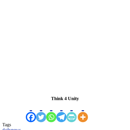
Think 4 Unity
Tags
dailynews