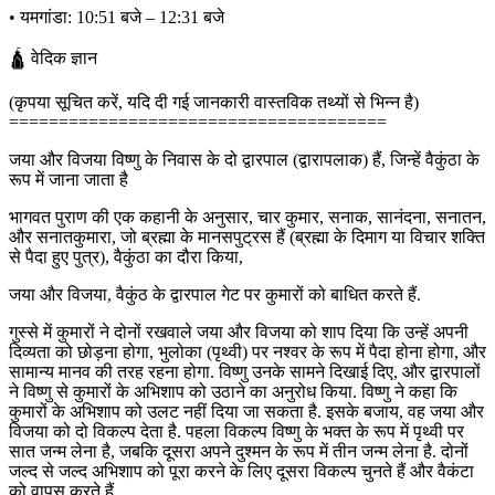
• यमगांडा: 10:51 बजे – 12:31 बजे
🛕 वेदिक ज्ञान
(कृपया सूचित करें, यदि दी गई जानकारी वास्तविक तथ्यों से भिन्न है)
======================================
जया और विजया विष्णु के निवास के दो द्वारपाल (द्वारापलाक) हैं, जिन्हें वैकुंठा के
रूप में जाना जाता है
भागवत पुराण की एक कहानी के अनुसार, चार कुमार, सनाक, सानंदना, सनातन,
और सनातकुमारा, जो ब्रह्मा के मानसपुट्रस हैं (ब्रह्मा के दिमाग या विचार शक्ति
से पैदा हुए पुत्र), वैकुंठा का दौरा किया,
जया और विजया, वैकुंठ के द्वारपाल गेट पर कुमारों को बाधित करते हैं.
गुस्से में कुमारों ने दोनों रखवाले जया और विजया को शाप दिया कि उन्हें अपनी
दिव्यता को छोड़ना होगा, भुलोका (पृथ्वी) पर नश्वर के रूप में पैदा होना होगा, और
सामान्य मानव की तरह रहना होगा. विष्णु उनके सामने दिखाई दिए, और द्वारपालों
ने विष्णु से कुमारों के अभिशाप को उठाने का अनुरोध किया. विष्णु ने कहा कि
कुमारों के अभिशाप को उलट नहीं दिया जा सकता है. इसके बजाय, वह जया और
विजया को दो विकल्प देता है. पहला विकल्प विष्णु के भक्त के रूप में पृथ्वी पर
सात जन्म लेना है, जबकि दूसरा अपने दुश्मन के रूप में तीन जन्म लेना है. दोनों
जल्द से जल्द अभिशाप को पूरा करने के लिए दूसरा विकल्प चुनते हैं और वैकंटा
को वापस करते हैं.