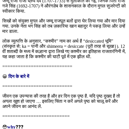
जम्मू राजा राजा ध्रुव देव (1707-1733) से मुलाकात की गई, जिनके पिता राजा
गजे सिंह (1692-1707) ने औरंगज़ेब के शासनकाल के दौरान मुगल सुजरेन्टी को
स्वीकार किया.
सिखों को संयुक्त मुगल और जम्मू राजपूत बलों द्वारा घेर लिया गया और मार दिया
गया. उनके नेता भग सिंह को तब ज़कारिया खान बहादुर ने पकड़ लिया और उन्हें
मार डाला.
लोक व्युत्पत्ति के अनुसार, “कश्मीर” नाम का अर्थ है “desiccated भूमि”
(संस्कृत से: ka = पानी और shimeera = desiccate {पूरी तरह से सूखा}). 12
वीं शताब्दी के मध्य में कल्हाना द्वारा लिखे गए कश्मीर का इतिहास राजतारंगिनी में,
यह कहा जाता है कि कश्मीर की घाटी पूर्व में एक झील थी.
===========================
😀
दिन के बारे में
===========================
जीवन एक उपन्यास की तरह है और हर दिन एक पृष्ठ है. यदि पृष्ठ दुखद है तो
अगला खुश हो जाएगा … इसलिए चिंता न करें अगले पृष्ठ को चालू करें और
अपने जीवन का आनंद लें.
==========================
😳
why
❓❓❓