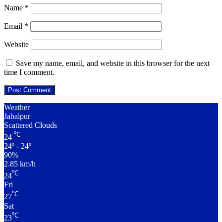
Name
*
Email
*
Website
Save my name, email, and website in this browser for the next
time I comment.
Weather
Jabalpur
Scattered Clouds
℃
24
24º - 24º
90%
2.85 km/h
℃
24
Fri
℃
27
Sat
℃
23