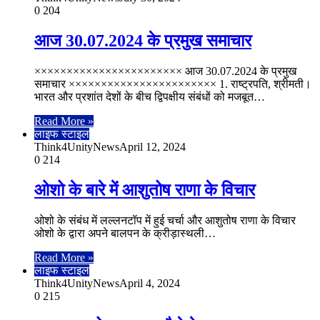
0
204
आज 30.07.2024 के प्रमुख समाचार
××××××××××××××××××××××× आज 30.07.2024 के प्रमुख
समाचार ××××××××××××××××××××××× 1. राष्ट्रपति, श्रीमती।
भारत और प्रशांत देशों के बीच द्विपक्षीय संबंधों को मजबूत…
Read More »
लाइफ स्टाइल
Think4UnityNews
April 12, 2024
0
214
ओशो के बारे में आशुतोष राणा के विचार
ओशो के संबंध में लल्लनटॉप में हुई चर्चा और आशुतोष राणा के विचार
ओशो के द्वारा अपने बालपन के क्रीड़ास्थली…
Read More »
लाइफ स्टाइल
Think4UnityNews
April 4, 2024
0
215