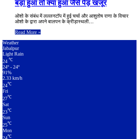
बड़ा हुआ तो क्या हुआ जैसे पेड़ खजूर
ओशो के संबंध में लल्लनटॉप में हुई चर्चा और आशुतोष राणा के विचार
ओशो के द्वारा अपने बालपन के क्रीड़ास्थली…
Read More »
Weather
Jabalpur
Light Rain
℃
24
24º - 24º
91%
2.33 km/h
℃
24
Fri
℃
27
Sat
℃
23
Sun
℃
25
Mon
℃
24