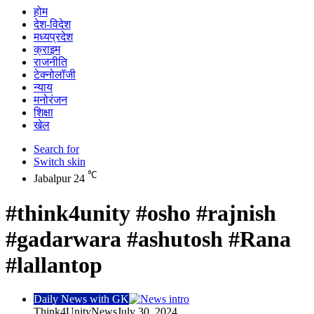
होम
देश-विदेश
मध्यप्रदेश
क्राइम
राजनीति
टेक्नोलॉजी
न्याय
मनोरंजन
शिक्षा
खेल
Search for
Switch skin
℃
Jabalpur
24
#think4unity #osho #rajnish
#gadarwara #ashutosh #Rana
#lallantop
Daily News with GK
Think4UnityNews
July 30, 2024