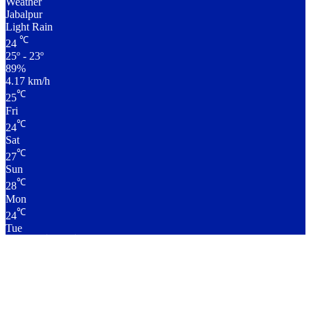
Weather
Jabalpur
Light Rain
℃
24
25º - 23º
89%
4.17 km/h
℃
25
Fri
℃
24
Sat
℃
27
Sun
℃
28
Mon
℃
24
Tue
लाइव क्रिकेट स्कोर