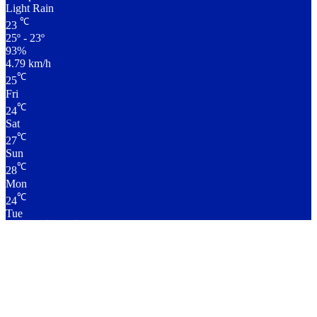
Light Rain
℃
23
25º - 23º
93%
4.79 km/h
℃
25
Fri
℃
24
Sat
℃
27
Sun
℃
28
Mon
℃
24
Tue
लाइव क्रिकेट स्कोर