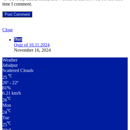
time I comment.
Check Also
Close
शिक्षा
Quiz of 16.11.2024
November 16, 2024
Weather
Jabalpur
Scattered Clouds
℃
25
26º - 22º
81%
6.21 km/h
℃
26
Mon
℃
24
Tue
℃
25
Wed