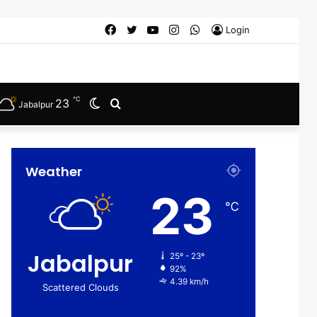
Facebook
Twitter
YouTube
Instagram
WhatsApp
Login
℃
23
Switch
Search
Jabalpur
skin
for
Weather
23
℃
Jabalpur
25º - 23º
92%
4.39 km/h
Scattered Clouds