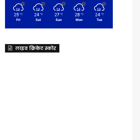
25
24
27
28
24
℃
℃
℃
℃
℃
Fri
Sat
Sun
Mon
Tue
लाइव क्रिकेट स्कोर