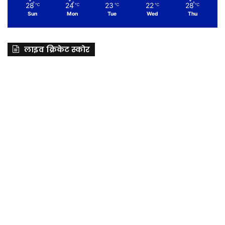
28
24
23
22
28
℃
℃
℃
℃
℃
Sun
Mon
Tue
Wed
Thu
लाइव क्रिकेट स्कोर