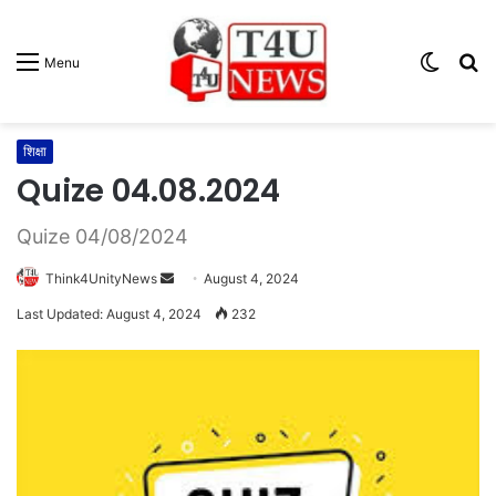
Switc
S
Menu
skin
fo
शिक्षा
Quize 04.08.2024
Quize 04/08/2024
Think4UnityNews
S
August 4, 2024
e
Last Updated: August 4, 2024
232
n
d
a
n
e
m
a