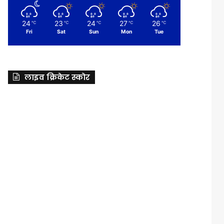
24
23
24
27
26
℃
℃
℃
℃
℃
Fri
Sat
Sun
Mon
Tue
लाइव क्रिकेट स्कोर