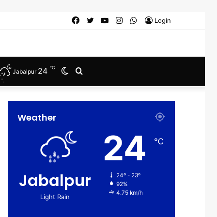
Facebook
Twitter
YouTube
Instagram
WhatsApp
Login
℃
24
Switch
Search
Jabalpur
skin
for
Weather
24
℃
Jabalpur
24º - 23º
92%
4.75 km/h
Light Rain