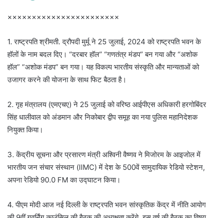
×××××××××××××××××××××××
1. राष्ट्रपति श्रीमती. द्रौपदी मुर्मू ने 25 जुलाई, 2024 को राष्ट्रपति भवन के
हॉलों के नाम बदल दिए। “दरबार हॉल” “गणतंत्र मंडप” बन गया और “अशोक
हॉल” “अशोक मंडप” बन गया। यह विकल्प भारतीय संस्कृति और मान्यताओं को
उजागर करने की योजना के साथ फिट बैठता है।
2. गृह मंत्रालय (एमएचए) ने 25 जुलाई को वरिष्ठ आईपीएस अधिकारी हरगोबिंदर
सिंह धालीवाल को अंडमान और निकोबार द्वीप समूह का नया पुलिस महानिदेशक
नियुक्त किया।
3. केंद्रीय सूचना और प्रसारण मंत्री अश्विनी वैष्णव ने मिजोरम के आइजोल में
भारतीय जन संचार संस्थान (IIMC) में देश के 500वें सामुदायिक रेडियो स्टेशन,
अपना रेडियो 90.0 FM का उद्घाटन किया।
4. पीएम मोदी आज नई दिल्ली के राष्ट्रपति भवन सांस्कृतिक केंद्र में नीति आयोग
की 9वीं गवर्निंग काउंसिल की बैठक की अध्यक्षता करेंगे. इस वर्ष की बैठक का विषय