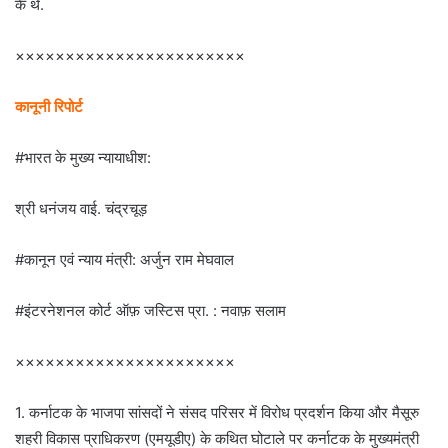
के थे.
×××××××××××××××××××××××
कानूनी रिपोर्ट
#भारत के मुख्य न्यायाधीश:
श्री धनंजय वाई. चंद्रचूड़
#कानून एवं न्याय मंत्री: अर्जुन राम मेघवाल
#इंटरनेशनल कोर्ट ऑफ़ जस्टिस प्रा. : नवाफ़ सलाम
××××××××××××××××××××××
1. कर्नाटक के भाजपा सांसदों ने संसद परिसर में विरोध प्रदर्शन किया और मैसूरु
शहरी विकास प्राधिकरण (एमयूडीए) के कथित घोटाले पर कर्नाटक के मुख्यमंत्री