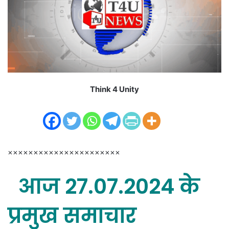
m
a
i
l
Think 4 Unity
××××××××××××××××××××××
आज 27.07.2024 के
प्रमुख समाचार