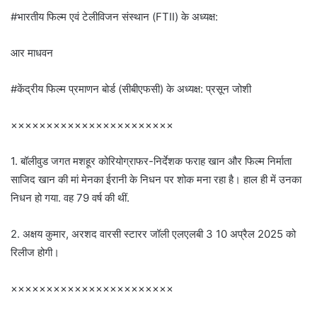
#भारतीय फिल्म एवं टेलीविजन संस्थान (FTII) के अध्यक्ष:
आर माधवन
#केंद्रीय फिल्म प्रमाणन बोर्ड (सीबीएफसी) के अध्यक्ष: प्रसून जोशी
×××××××××××××××××××××××
1. बॉलीवुड जगत मशहूर कोरियोग्राफर-निर्देशक फराह खान और फिल्म निर्माता
साजिद खान की मां मेनका ईरानी के निधन पर शोक मना रहा है। हाल ही में उनका
निधन हो गया. वह 79 वर्ष की थीं.
2. अक्षय कुमार, अरशद वारसी स्टारर जॉली एलएलबी 3 10 अप्रैल 2025 को
रिलीज होगी।
×××××××××××××××××××××××