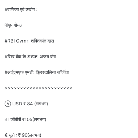
#वाणिज्य एवं उद्योग :
पीयूष गोयल
#RBI Gvrnr: शक्तिकांत दास
#विश्व बैंक के अध्यक्ष: अजय बंगा
#आईएमएफ एमडी: क्रिस्टालिना जॉर्जीवा
××××××××××××××××××××××
 USD ₹ 84 (लगभग)
💷 जीबीपी ₹105(लगभग)
€ यूरो : ₹ 90(लगभग)