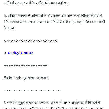
अतीत में सशस्त्र बलों के प्रति कोई सम्मान नहीं था।
5. ओडिशा सरकार ने अग्निवीरों के लिए पुलिस और अन्य सभी वर्दीधारी सेवाओं में
10 प्रतिशत आरक्षण प्रदान करने का निर्णय लिया है। मुख्यमंत्री मोहन चरण माझी
ने बताया.
××××××××××××××××××××××
✈
अंतर्राष्ट्रीय समाचार
++++++++++++++++++
#विदेश मंत्री: सुब्रह्मण्यम जयशंकर
××××××××××××××××××××××××
1. राष्ट्रीय सुरक्षा सलाहकार एनएसए अजीत डोभाल ने आतंकवाद से निपटने के
साथ-साथ मादक पदार्थों की तस्करी, हथियारों की तस्करी और संगठित अपराध पर