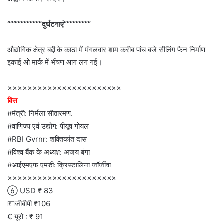
“”‘”””””””””दुर्घटनाएं”””””””””
औद्योगिक क्षेत्र बद्दी के काठा में मंगलवार शाम करीब पांच बजे सीलिंग फैन निर्माण
इकाई ओ मार्क में भीषण आग लग गई।
×××××××××××××××××××××××
वित्त
#मंत्री: निर्मला सीतारमण.
#वाणिज्य एवं उद्योग: पीयूष गोयल
#RBI Gvrnr: शक्तिकांत दास
#विश्व बैंक के अध्यक्ष: अजय बंगा
#आईएमएफ एमडी: क्रिस्टालिना जॉर्जीवा
××××××××××××××××××××××
 USD ₹ 83
💷जीबीपी ₹106
€ यूरो : ₹ 91