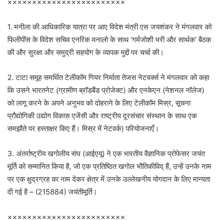
××××××××××××××××××××××××
1. मनीला की आधिकारिक यात्रा पर आए विदेश मंत्री एस जयशंकर ने मंगलवार को
फिलीपींस के विदेश सचिव एनरिक मनालो के साथ ‘गर्मजोशी भरी और सार्थक’ बैठक
की और सुरक्षा और समुद्री सहयोग के व्यापक मुद्दों पर चर्चा की।
2. टाटा समूह समर्थित टेलीकॉम गियर निर्माता तेजस नेटवर्क्स ने मंगलवार को कहा
कि उसने भारतनेट (ग्रामीण ब्रॉडबैंड प्रोजेक्ट) और एनकेएन (नेशनल नॉलेज)
को लागू करने के अपने अनुभव को दोहराने के लिए टेलीकॉम मिस्र, सूचना
प्रौद्योगिकी उद्योग विकास एजेंसी और राष्ट्रीय दूरसंचार संस्थान के साथ एक
समझौते पर हस्ताक्षर किए हैं। मिस्र में नेटवर्क) परियोजनाएँ।
3. अंतर्राष्ट्रीय खगोलीय संघ (आईएयू) ने एक भारतीय वैज्ञानिक प्रोफेसर जयंत
मूर्ति को सम्मानित किया है, जो एक प्रतिष्ठित खगोल भौतिकीविद् हैं, उन्हें उनके नाम
पर एक क्षुद्रग्रह का नाम देकर क्षेत्र में उनके उल्लेखनीय योगदान के लिए मान्यता
दी गई है – (215884) जयंतीमूर्ति।
××××××××××××××××××××××××