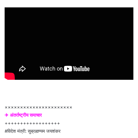
××××××××××××××××××××××
✈ अंतर्राष्ट्रीय समाचार
++++++++++++++++++
#विदेश मंत्री: सुब्रह्मण्यम जयशंकर