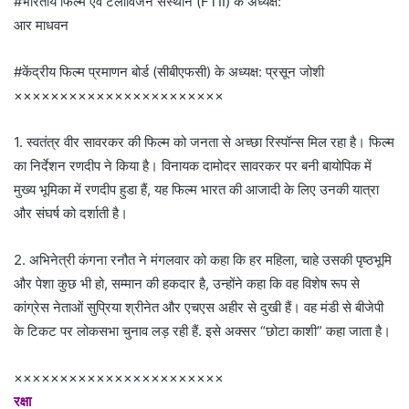
#भारतीय फिल्म एवं टेलीविजन संस्थान (FTII) के अध्यक्ष:
आर माधवन
#केंद्रीय फिल्म प्रमाणन बोर्ड (सीबीएफसी) के अध्यक्ष: प्रसून जोशी
×××××××××××××××××××××××
1. स्वतंत्र वीर सावरकर की फिल्म को जनता से अच्छा रिस्पॉन्स मिल रहा है। फिल्म
का निर्देशन रणदीप ने किया है। विनायक दामोदर सावरकर पर बनी बायोपिक में
मुख्य भूमिका में रणदीप हुडा हैं, यह फिल्म भारत की आजादी के लिए उनकी यात्रा
और संघर्ष को दर्शाती है।
2. अभिनेत्री कंगना रनौत ने मंगलवार को कहा कि हर महिला, चाहे उसकी पृष्ठभूमि
और पेशा कुछ भी हो, सम्मान की हकदार है, उन्होंने कहा कि वह विशेष रूप से
कांग्रेस नेताओं सुप्रिया श्रीनेत और एचएस अहीर से दुखी हैं। वह मंडी से बीजेपी
के टिकट पर लोकसभा चुनाव लड़ रही हैं. इसे अक्सर “छोटा काशी” कहा जाता है।
×××××××××××××××××××××××
रक्षा