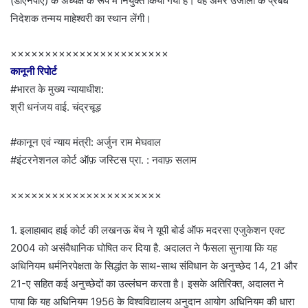
(डीएनपीए) के अध्यक्ष के रूप में नियुक्त किया गया है। वह अमर उजाला के प्रबंध
निदेशक तन्मय माहेश्वरी का स्थान लेंगी।
×××××××××××××××××××××××
कानूनी रिपोर्ट
#भारत के मुख्य न्यायाधीश:
श्री धनंजय वाई. चंद्रचूड़
#कानून एवं न्याय मंत्री: अर्जुन राम मेघवाल
#इंटरनेशनल कोर्ट ऑफ़ जस्टिस प्रा. : नवाफ़ सलाम
××××××××××××××××××××××
1. इलाहाबाद हाई कोर्ट की लखनऊ बेंच ने यूपी बोर्ड ऑफ मदरसा एजुकेशन एक्ट
2004 को असंवैधानिक घोषित कर दिया है. अदालत ने फैसला सुनाया कि यह
अधिनियम धर्मनिरपेक्षता के सिद्धांत के साथ-साथ संविधान के अनुच्छेद 14, 21 और
21-ए सहित कई अनुच्छेदों का उल्लंघन करता है। इसके अतिरिक्त, अदालत ने
पाया कि यह अधिनियम 1956 के विश्वविद्यालय अनुदान आयोग अधिनियम की धारा