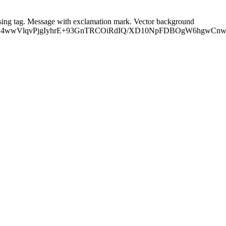
ising tag. Message with exclamation mark. Vector background
Z4wwVlqvPjgIyhrE+93GnTRCOiRdIQ/XD10NpFDBOgW6hgwCnw