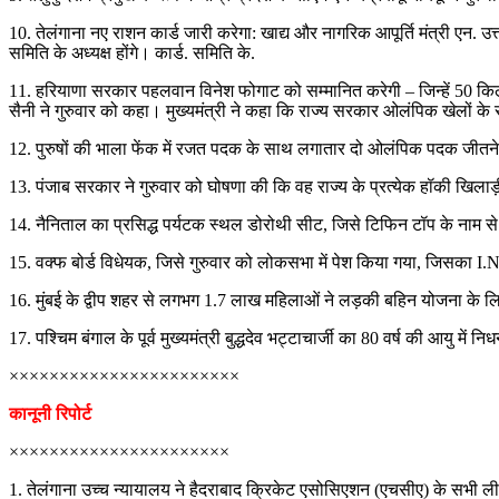
10. तेलंगाना नए राशन कार्ड जारी करेगा: खाद्य और नागरिक आपूर्ति मंत्री एन. उ
समिति के अध्यक्ष होंगे। कार्ड. समिति के.
11. हरियाणा सरकार पहलवान विनेश फोगाट को सम्मानित करेगी – जिन्हें 50 किल
सैनी ने गुरुवार को कहा। मुख्यमंत्री ने कहा कि राज्य सरकार ओलंपिक खेलों क
12. पुरुषों की भाला फेंक में रजत पदक के साथ लगातार दो ओलंपिक पदक जीतने वा
13. पंजाब सरकार ने गुरुवार को घोषणा की कि वह राज्य के प्रत्येक हॉकी खिलाड
14. नैनिताल का प्रसिद्ध पर्यटक स्थल डोरोथी सीट, जिसे टिफिन टॉप के नाम से
15. वक्फ बोर्ड विधेयक, जिसे गुरुवार को लोकसभा में पेश किया गया, जिसका I
16. मुंबई के द्वीप शहर से लगभग 1.7 लाख महिलाओं ने लड़की बहिन योजना के
17. पश्चिम बंगाल के पूर्व मुख्यमंत्री बुद्धदेव भट्टाचार्जी का 80 वर्ष की आय
×××××××××××××××××××××××
कानूनी रिपोर्ट
××××××××××××××××××××××
1. तेलंगाना उच्च न्यायालय ने हैदराबाद क्रिकेट एसोसिएशन (एचसीए) के सभी ली