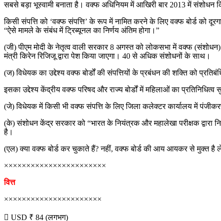
सबसे बड़ा भूस्वामी बनाता है। वक्फ अधिनियम में आखिरी बार 2013 में संशोधन
किसी संपत्ति को ‘वक्फ संपत्ति’ के रूप में नामित करने के लिए वक्फ बोर्ड को दू
“ऐसे मामले के संबंध में ट्रिब्यूनल का निर्णय अंतिम होगा।”
(जी) पीएम मोदी के नेतृत्व वाली सरकार 8 अगस्त को लोकसभा में वक्फ (संशोधन)
मंत्री किरेन रिजिजू द्वारा पेश किया जाएगा। 40 से अधिक संशोधनों के साथ।
(ज) विधेयक का उद्देश्य वक्फ बोर्डों की संपत्तियों के प्रबंधन की शक्ति को 
इसका उद्देश्य केंद्रीय वक्फ परिषद और राज्य बोर्डों में महिलाओं का प्रतिनिधित्व
(जे) विधेयक में किसी भी वक्फ संपत्ति के लिए जिला कलेक्टर कार्यालय में पंजीकर
(के) संशोधन केंद्र सरकार को “भारत के नियंत्रक और महालेखा परीक्षक द्वारा निय
है।
(एल) क्या वक्फ बोर्ड कर चुकाते हैं? नहीं, वक्फ बोर्ड की आय आयकर से मुक्त ह
×××××××××××××××××××××××
वित्त
××××××××××××××××××××××
 USD ₹ 84 (लगभग)