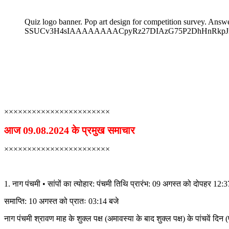
Quiz logo banner. Pop art design for competition survey. Ans
SSUCv3H4sIAAAAAAAACpyRz27DIAzG75P2DhHnRkpJmz
×××××××××××××××××××××××
आज 09.08.2024 के प्रमुख समाचार
×××××××××××××××××××××××
1. नाग पंचमी • सांपों का त्योहार: पंचमी तिथि प्रारंभ: 09 अगस्त को दोपहर 12:3
समाप्ति: 10 अगस्त को प्रातः 03:14 बजे
नाग पंचमी श्रावण माह के शुक्ल पक्ष (अमावस्या के बाद शुक्ल पक्ष) के पांचवें दिन