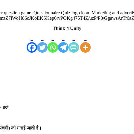
wer question game. Questionnaire Quiz logo icon. Marketing and advert
Z7lWoH86cJKoEKSKep6rvPQKg475T4Z/uzP/P8/GgawsArTr6a
Think 4 Unity
7 बजे
 (पंचमी) को मनाई जाती है।