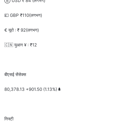
 USD ₹ 84 (लगभग)
💷 GBP ₹110(लगभग)
€ यूरो : ₹ 92(लगभग)
🇨🇳 युआन ¥ : ₹12
बीएसई सेंसेक्स
80,378.13 +901.50 (1.13%)🌲
निफ्टी