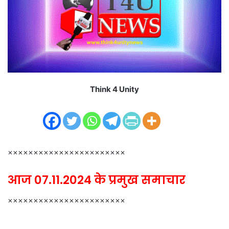
m
a
i
l
Think 4 Unity
×××××××××××××××××××××××
आज 07.11.2024 के प्रमुख समाचार
×××××××××××××××××××××××