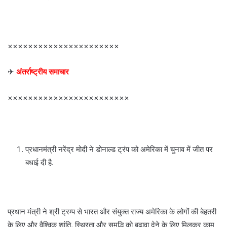
××××××××××××××××××××××
✈
अंतर्राष्ट्रीय समाचार
××××××××××××××××××××××××
प्रधानमंत्री नरेंद्र मोदी ने डोनाल्ड ट्रंप को अमेरिका में चुनाव में जीत पर
बधाई दी है.
प्रधान मंत्री ने श्री ट्रम्प से भारत और संयुक्त राज्य अमेरिका के लोगों की बेहतरी
के लिए और वैश्विक शांति, स्थिरता और समृद्धि को बढ़ावा देने के लिए मिलकर काम