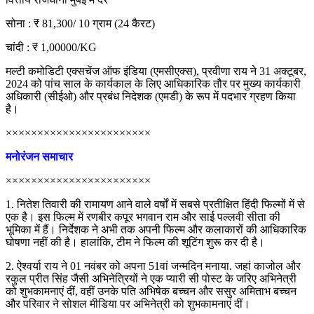
सोना : ₹ 81,300/ 10 ग्राम (24 कैरट)
चांदी : ₹ 1,00000/KG
मल्टी कमोडिटी एक्सचेंज ऑफ इंडिया (एमसीएक्स), प्रवीणा राय ने 31 अक्टूबर,
2024 को पांच साल के कार्यकाल के लिए आधिकारिक तौर पर मुख्य कार्यकारी
अधिकारी (सीईओ) और प्रबंध निदेशक (एमडी) के रूप में पदभार ग्रहण किया
है।
×××××××××××××××××××××××
मनोरंजन समाचार
×××××××××××××××××××××××
1. नितेश तिवारी की रामायण आने वाले वर्षों में सबसे प्रतीक्षित हिंदी फिल्मों में से
एक है। इस फिल्म में रणबीर कपूर भगवान राम और साई पल्लवी सीता की
भूमिका में हैं। निर्देशक ने अभी तक अपनी फिल्म और कलाकारों की आधिकारिक
घोषणा नहीं की है। हालांकि, टीम ने फिल्म की शूटिंग शुरू कर दी है।
2. ऐश्वर्या राय ने 01 नवंबर को अपना 51वां जन्मदिन मनाया. जहां काजोल और
रकुल प्रीत सिंह जैसी अभिनेत्रियों ने एक प्यारी सी पोस्ट के जरिए अभिनेत्री
को शुभकामनाएं दीं, वहीं उनके पति अभिषेक बच्चन और ससुर अमिताभ बच्चन
और परिवार ने सोशल मीडिया पर अभिनेत्री को शुभकामनाएं दीं।