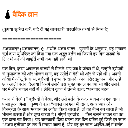
🛕
वैदिक ज्ञान
(कृपया सूचित करें, यदि दी गई जानकारी वास्तविक तथ्यों से भिन्न है)
=======================
अक्षयपात्र (अक्षयपात्र) 🍚 अर्थात अक्षय पात्र। पुराणों के अनुसार, यह भगवान
सूर्य द्वारा युधिष्ठिर को दिया गया एक अद्भुत बर्तन था जिसमें हर दिन पांडवों के
लिए भोजन की आपूर्ति कभी कम नहीं होती थी।
एक दिन, कृष्ण अचानक पांडवों से मिलने आए जब वे जंगल में थे, उन्होंने द्रौपदी
से मुलाकात की और भोजन मांगा, वह रसोई में बैठी थी और रो रही थी। अपनी
आँखों में आँसू के साथ, द्रौपदी ने कृष्ण के सामने अपना सिर झुकाया और उन्हें
एक खाली बर्तन दिखाया जिसमें उसने उस सुबह चावल पकाया था और उसके
घर में और चावल नहीं थे। लेकिन कृष्ण ने उनसे कहा: “धन्यवाद बहन
ध्यान से देखो।” द्रौपदी ने देखा, और उसे बर्तन के अंदर चावल का एक दाना
फंसा हुआ मिला। कृष्ण ने कहा “चावल का एक भी दाना, अगर प्यार और
विनम्रता के साथ भगवान को अर्पित किया जाता है, तो वह बीज बन जाता है जो
भोजन करता है और तृप्त करता है। संपूर्ण ब्रह्मांड।” फिर उसने चावल का वह
एक दाना खा लिया। यह चमत्कारी दिव्य घटना उस दिन घटित हुई जिसे हर साल
“अक्षय तृतीया” के रूप में मनाया जाता है, और यह हर साल अप्रैल-मई में वसंत