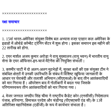
××××××××××××××××××××
रक्षा समाचार
××××××××××××××××××××
1. 15वां भारत-अमेरिका संयुक्त विशेष बल अभ्यास वज्र प्रहार कल अमेरिका के
इडाहो में ऑर्चर्ड कॉम्बैट ट्रेनिंग सेंटर में शुरू होगा। इसका समापन इस महीने की
22 तारीख को होगा.
2. एयर मार्शल अजय कुमार अरोड़ा ने वायु मुख्यालय (वायु भवन) में भारतीय वायु
सेना के एयर ऑफिसर-इन-चार्ज मेंटेनेंस की नियुक्ति संभाली।
3. कश्मीर घाटी में दो अलग-अलग मुठभेड़ों में, सुरक्षा बलों की एक संयुक्त टीम ने
संबंधित क्षेत्रों में उनकी उपस्थिति के संबंध में विशिष्ट खुफिया जानकारी के
आधार पर घेराबंदी और तलाशी अभियान (सीएएसओ) के बाद तीन आतंकवादियों
को मार गिराया है। ऑपरेशन बाद में गोलीबारी में बदल गया जिसके
परिणामस्वरूप तीन आतंकवादियों को मार गिराया गया।
4. मेजर जनरल जगदीप सिंह चीमा ने राष्ट्रीय कैडेट कोर (एनसीसी) निदेशालय
पंजाब, हरियाणा, हिमाचल प्रदेश और चंडीगढ़ (पीएचएचपी एंड सी) के 13वें
अतिरिक्त महानिदेशक (एडीजी) के रूप में कार्यभार संभाला है।