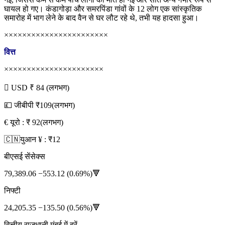
घायल हो गए। कंडागोड़ा और समरपिंडा गांवों के 12 लोग एक सांस्कृतिक
समारोह में भाग लेने के बाद वैन से घर लौट रहे थे, तभी यह हादसा हुआ।
×××××××××××××××××××××××
वित्त
××××××××××××××××××××××
 USD ₹ 84 (लगभग)
💷 जीबीपी ₹109(लगभग)
€ यूरो : ₹ 92(लगभग)
🇨🇳युआन ¥ : ₹12
बीएसई सेंसेक्स
79,389.06 −553.12 (0.69%)🔻
निफ्टी
24,205.35 −135.50 (0.56%)🔻
वित्तीय राजधानी मुंबई में दरें