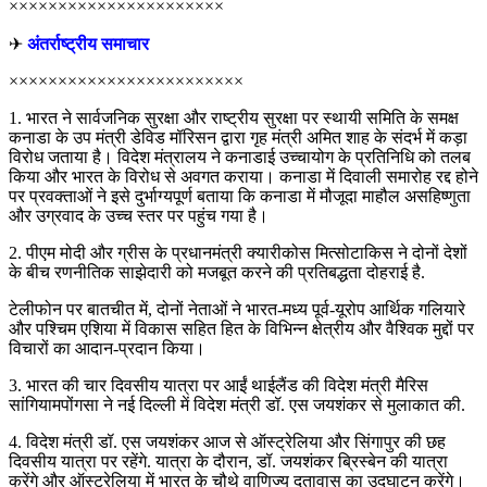
××××××××××××××××××××××
✈
अंतर्राष्ट्रीय समाचार
××××××××××××××××××××××××
1. भारत ने सार्वजनिक सुरक्षा और राष्ट्रीय सुरक्षा पर स्थायी समिति के समक्ष
कनाडा के उप मंत्री डेविड मॉरिसन द्वारा गृह मंत्री अमित शाह के संदर्भ में कड़ा
विरोध जताया है। विदेश मंत्रालय ने कनाडाई उच्चायोग के प्रतिनिधि को तलब
किया और भारत के विरोध से अवगत कराया। कनाडा में दिवाली समारोह रद्द होने
पर प्रवक्ताओं ने इसे दुर्भाग्यपूर्ण बताया कि कनाडा में मौजूदा माहौल असहिष्णुता
और उग्रवाद के उच्च स्तर पर पहुंच गया है।
2. पीएम मोदी और ग्रीस के प्रधानमंत्री क्यारीकोस मित्सोटाकिस ने दोनों देशों
के बीच रणनीतिक साझेदारी को मजबूत करने की प्रतिबद्धता दोहराई है.
टेलीफोन पर बातचीत में, दोनों नेताओं ने भारत-मध्य पूर्व-यूरोप आर्थिक गलियारे
और पश्चिम एशिया में विकास सहित हित के विभिन्न क्षेत्रीय और वैश्विक मुद्दों पर
विचारों का आदान-प्रदान किया।
3. भारत की चार दिवसीय यात्रा पर आईं थाईलैंड की विदेश मंत्री मैरिस
सांगियामपोंगसा ने नई दिल्ली में विदेश मंत्री डॉ. एस जयशंकर से मुलाकात की.
4. विदेश मंत्री डॉ. एस जयशंकर आज से ऑस्ट्रेलिया और सिंगापुर की छह
दिवसीय यात्रा पर रहेंगे. यात्रा के दौरान, डॉ. जयशंकर ब्रिस्बेन की यात्रा
करेंगे और ऑस्ट्रेलिया में भारत के चौथे वाणिज्य दूतावास का उद्घाटन करेंगे।