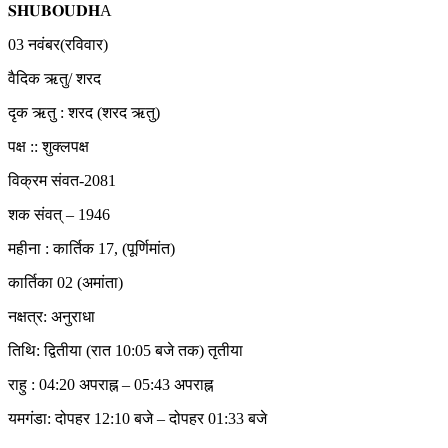
𝐒𝐇𝐔𝐁𝐎𝐔𝐃𝐇A
03 नवंबर(रविवार)
वैदिक ऋतु/ शरद
दृक ऋतु : शरद (शरद ऋतु)
पक्ष :: शुक्लपक्ष
विक्रम संवत-2081
शक संवत् – 1946
महीना : कार्तिक 17, (पूर्णिमांत)
कार्तिका 02 (अमांता)
नक्षत्र: अनुराधा
तिथि: द्वितीया (रात 10:05 बजे तक) तृतीया
राहु : 04:20 अपराह्न – 05:43 अपराह्न
यमगंडा: दोपहर 12:10 बजे – दोपहर 01:33 बजे