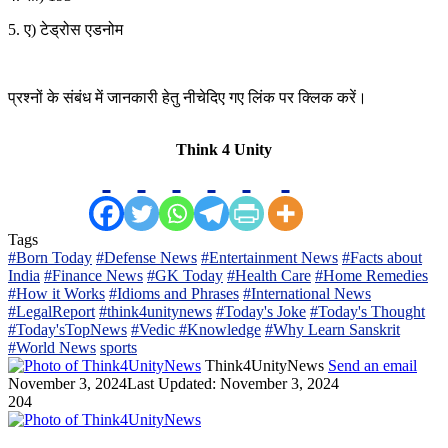
5. ए) टेड्रोस एडनोम
प्रश्नों के संबंध में जानकारी हेतु नीचेदिए गए लिंक पर क्लिक करें।
Think 4 Unity
Tags
#Born Today
#Defense News
#Entertainment News
#Facts about
India
#Finance News
#GK Today
#Health Care
#Home Remedies
#How it Works
#Idioms and Phrases
#International News
#LegalReport
#think4unitynews
#Today's Joke
#Today's Thought
#Today'sTopNews
#Vedic #Knowledge
#Why Learn Sanskrit
#World News
sports
Think4UnityNews
Send an email
November 3, 2024
Last Updated: November 3, 2024
204