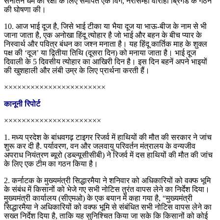
सनातन धर्म की रक्षा के लिए समर्पित एक विंग, नरसिम्हा वाराही ब्रिगेड के गठन
की घोषणा की।
10. आज भाई दूज है, जिसे भाई टीका या भैया दूज या भाऊ-बीज के नाम से भी
जाना जाता है, एक अनोखा हिंदू त्योहार है जो भाई और बहन के बीच प्यार के
निस्वार्थ और पवित्र बंधन का जश्न मनाता है। यह हिंदू कार्तिक माह के शुक्ल
पक्ष की ‘दूज’ या द्वितीया तिथि (दूसरा दिन) को मनाया जाता है। भाई दूज
दिवाली के 5 दिवसीय त्योहार का आखिरी दिन है। इस दिन बहनें अपने भाइयों
की खुशहाली और लंबी उम्र के लिए प्रार्थना करती हैं।
×××××××××××××××××××××××
कानूनी रिपोर्ट
××××××××××××××××××××××
1. मध्य प्रदेश के बांधवगढ़ टाइगर रिजर्व में हाथियों की मौत की सरकार ने जांच
शुरू कर दी है. पर्यावरण, वन और जलवायु परिवर्तन मंत्रालय के वन्यजीव
अपराध नियंत्रण ब्यूरो (डब्ल्यूसीसीबी) ने रिजर्व में दस हाथियों की मौत की जांच
के लिए एक टीम का गठन किया है।
2. कर्नाटक के मुख्यमंत्री सिद्धारमैया ने शनिवार को अधिकारियों को वक्फ भूमि
के संबंध में किसानों को भेजे गए सभी नोटिस तुरंत वापस लेने का निर्देश दिया।
मुख्यमंत्री कार्यालय (सीएमओ) के एक बयान में कहा गया है, “मुख्यमंत्री
सिद्धारमैया ने अधिकारियों को वक्फ भूमि से संबंधित सभी नोटिस वापस लेने का
सख्त निर्देश दिया है, ताकि यह सुनिश्चित किया जा सके कि किसानों को कोई