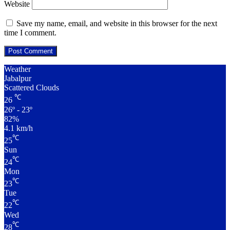
Website
Save my name, email, and website in this browser for the next
time I comment.
Weather
Jabalpur
Scattered Clouds
℃
26
26º - 23º
82%
4.1 km/h
℃
25
Sun
℃
24
Mon
℃
23
Tue
℃
22
Wed
℃
28