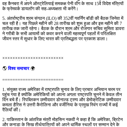
वह कैनबरा में अपने ऑस्ट्रेलियाई समकक्ष पेनी वोंग के साथ 15वें विदेश मंत्रियों
के फ्रेमवर्क डायलॉग की सह-अध्यक्षता भी करेंगे।
5. अंतर्राष्ट्रीय श्रम संगठन (ILO) की 352वीं गवर्निंग बॉडी की बैठक जिनेवा में
चल रही है। यह पिछले महीने की 28 तारीख को शुरू हुआ और इस महीने की 7
तारीख तक जारी रहेगा। बैठक के दौरान श्रम और रोजगार सचिव सुमिता डावरा
ने गरीबी के सभी आयामों को कवर करने वाली महत्वपूर्ण पहलों में परिलक्षित
जीवन स्तर में सुधार के लिए भारत की प्रतिबद्धता पर प्रकाश डाला।
××××××××××××××××××××××××
🌎
विश्व समाचार
🌍
========================
1. संयुक्त राज्य अमेरिका में राष्ट्रपति चुनाव के लिए प्रचार अभियान चरम पर
पहुंच गया है क्योंकि अमेरिकियों को अपना अगला राष्ट्रपति चुनने में केवल तीन
दिन बचे हैं। रिपब्लिकन उम्मीदवार डोनाल्ड ट्रम्प और डेमोक्रेटिक उम्मीदवार
कमला हैरिस ने उत्तरी कैरोलिना और वर्जीनिया के प्रमुख स्विंग राज्यों में कई
रैलियाँ कीं।
2. पाकिस्तान के आंतरिक मंत्री मोहसिन नकवी ने कहा है कि अमेरिका, ब्रिटेन
और कनाडा के सिख तीर्थयात्रियों को अपने धार्मिक स्थलों पर सम्मान देने के