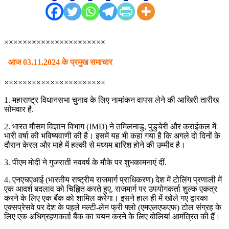
××××××××××××××××××××××
आज 03.11.2024 के प्रमुख समाचार
××××××××××××××××××××××
1. महाराष्ट्र विधानसभा चुनाव के लिए नामांकन वापस लेने की आखिरी तारीख
सोमवार है.
2. भारत मौसम विज्ञान विभाग (IMD) ने तमिलनाडु, पुडुचेरी और कराईकल में
भारी वर्षा की भविष्यवाणी की है। इसमें यह भी कहा गया है कि अगले दो दिनों के
दौरान केरल और माहे में हल्की से मध्यम बारिश होने की उम्मीद है।
3. पीएम मोदी ने गुजराती नववर्ष के मौके पर शुभकामनाएं दीं.
4. एनएचएआई (भारतीय राष्ट्रीय राजमार्ग प्राधिकरण) देश में टोलिंग प्रणाली में
एक आदर्श बदलाव को चिह्नित करते हुए, राजमार्ग पर उपयोगकर्ता शुल्क एकत्र
करने के लिए एक बैंक को शामिल करेगा। इसने हाल ही में खोले गए द्वारका
एक्सप्रेसवे पर देश के पहले मल्टी-लेन फ्री फ्लो (एमएलएफएफ) टोल संग्रह के
लिए एक अधिग्रहणकर्ता बैंक का चयन करने के लिए बोलियां आमंत्रित की हैं।