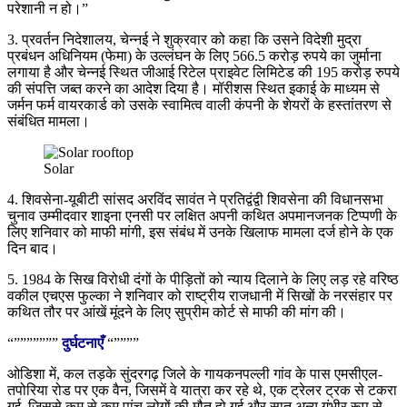
परेशानी न हो।”
3. प्रवर्तन निदेशालय, चेन्नई ने शुक्रवार को कहा कि उसने विदेशी मुद्रा
प्रबंधन अधिनियम (फेमा) के उल्लंघन के लिए 566.5 करोड़ रुपये का जुर्माना
लगाया है और चेन्नई स्थित जीआई रिटेल प्राइवेट लिमिटेड की 195 करोड़ रुपये
की संपत्ति जब्त करने का आदेश दिया है। मॉरीशस स्थित इकाई के माध्यम से
जर्मन फर्म वायरकार्ड को उसके स्वामित्व वाली कंपनी के शेयरों के हस्तांतरण से
संबंधित मामला।
Solar
4. शिवसेना-यूबीटी सांसद अरविंद सावंत ने प्रतिद्वंद्वी शिवसेना की विधानसभा
चुनाव उम्मीदवार शाइना एनसी पर लक्षित अपनी कथित अपमानजनक टिप्पणी के
लिए शनिवार को माफी मांगी, इस संबंध में उनके खिलाफ मामला दर्ज होने के एक
दिन बाद।
5. 1984 के सिख विरोधी दंगों के पीड़ितों को न्याय दिलाने के लिए लड़ रहे वरिष्ठ
वकील एचएस फुल्का ने शनिवार को राष्ट्रीय राजधानी में सिखों के नरसंहार पर
कथित तौर पर आंखें मूंदने के लिए सुप्रीम कोर्ट से माफी की मांग की।
“”””””””
दुर्घटनाएँ
“””””
ओडिशा में, कल तड़के सुंदरगढ़ जिले के गायकनपल्ली गांव के पास एमसीएल-
तपोरिया रोड पर एक वैन, जिसमें वे यात्रा कर रहे थे, एक ट्रेलर ट्रक से टकरा
गई, जिससे कम से कम पांच लोगों की मौत हो गई और सात अन्य गंभीर रूप से