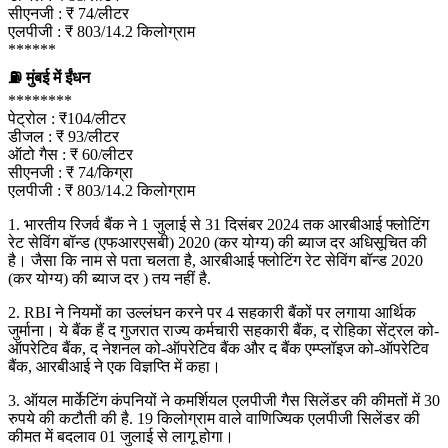
सीएनजी : ₹ 74/लीटर
एलपीजी : ₹ 803/14.2 किलोग्राम
******
⛽ मुंबई में ईंधन
********
पेट्रोल : ₹104/लीटर
डीजल : ₹ 93/लीटर
ऑटो गैस : ₹ 60/लीटर
सीएनजी : ₹ 74/किग्रा
एलपीजी : ₹ 803/14.2 किलोग्राम
1. भारतीय रिजर्व बैंक ने 1 जुलाई से 31 दिसंबर 2024 तक आरबीआई फ्लोटिंग
रेट सेविंग बॉन्ड (एफआरएसबी) 2020 (कर योग्य) की ब्याज दर अधिसूचित की
है। जैसा कि नाम से पता चलता है, आरबीआई फ्लोटिंग रेट सेविंग बॉन्ड 2020
(कर योग्य) की ब्याज दर ) तय नहीं है.
2. RBI ने नियमों का उल्लंघन करने पर 4 सहकारी बैंकों पर लगाया आर्थिक
जुर्माना। ये बैंक हैं द गुजरात राज्य कर्मचारी सहकारी बैंक, द रोहिका सेंट्रल को-
ऑपरेटिव बैंक, द नेशनल को-ऑपरेटिव बैंक और द बैंक एम्प्लॉइज को-ऑपरेटिव
बैंक, आरबीआई ने एक विज्ञप्ति में कहा।
3. ऑयल मार्केटिंग कंपनियों ने कमर्शियल एलपीजी गैस सिलेंडर की कीमतों में 30
रुपये की कटौती की है. 19 किलोग्राम वाले वाणिज्यिक एलपीजी सिलेंडर की
कीमत में बदलाव 01 जुलाई से लागू होगा।