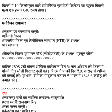
दिल्ली में 19 किलोग्राम वाले वाणिज्यिक एलपीजी सिलेंडर का खुदरा बिक्री
मूल्य एक हजार 646 रुपये होगा।
×××××××××××××××××××××××
मनोरंजन समाचार
#सूचना एवं प्रसारण मंत्री:
अश्विनी वैष्णव
#भारतीय फिल्म एवं टेलीविजन संस्थान (FTII) के अध्यक्ष:
आर माधवन
#केंद्रीय फिल्म प्रमाणन बोर्ड (सीबीएफसी) के अध्यक्ष: प्रसून जोशी
×××××××××××××××××××××××
कल्कि 2898 एडी बॉक्स ऑफिस कलेक्शन दिन 5: नाग अश्विन की फिल्म में
पांचवें दिन थोड़ी गिरावट देखी गई। फिल्म ने पांचवें दिन ₹30 करोड़ से अधिक
की कमाई की: प्रभास, दीपिका पादुकोण-स्टारर ने भारत में ₹343.6 करोड़ की
कमाई की।
×××××××××××××××××××××××
रक्षा
#सशस्त्र बलों का सर्वोच्च कमांडर: राष्ट्रपति
#रक्षा मंत्री:राजनाथ सिंह
#रक्षा राज्य मंत्री :–
#केंद्रीय गृह : अमित शाह