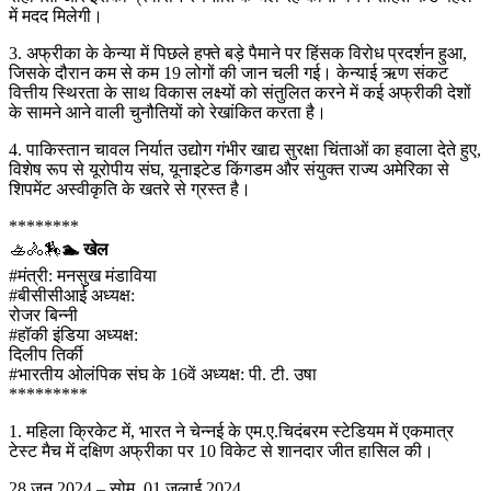
में मदद मिलेगी।
3. अफ्रीका के केन्या में पिछले हफ्ते बड़े पैमाने पर हिंसक विरोध प्रदर्शन हुआ,
जिसके दौरान कम से कम 19 लोगों की जान चली गई। केन्याई ऋण संकट
वित्तीय स्थिरता के साथ विकास लक्ष्यों को संतुलित करने में कई अफ्रीकी देशों
के सामने आने वाली चुनौतियों को रेखांकित करता है।
4. पाकिस्तान चावल निर्यात उद्योग गंभीर खाद्य सुरक्षा चिंताओं का हवाला देते हुए,
विशेष रूप से यूरोपीय संघ, यूनाइटेड किंगडम और संयुक्त राज्य अमेरिका से
शिपमेंट अस्वीकृति के खतरे से ग्रस्त है।
********
🚣🚴🏇
🏊 खेल
#मंत्री: मनसुख मंडाविया
#बीसीसीआई अध्यक्ष:
रोजर बिन्नी
#हॉकी इंडिया अध्यक्ष:
दिलीप तिर्की
#भारतीय ओलंपिक संघ के 16वें अध्यक्ष: पी. टी. उषा
*********
1. महिला क्रिकेट में, भारत ने चेन्नई के एम.ए.चिदंबरम स्टेडियम में एकमात्र
टेस्ट मैच में दक्षिण अफ्रीका पर 10 विकेट से शानदार जीत हासिल की।
28 जून 2024 – सोम, 01 जुलाई 2024