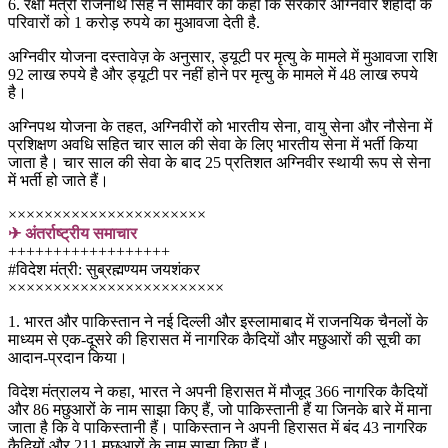
6. रक्षा मंत्री राजनाथ सिंह ने सोमवार को कहा कि सरकार अग्निवीर शहीदों के
परिवारों को 1 करोड़ रुपये का मुआवजा देती है.
अग्निवीर योजना दस्तावेज़ के अनुसार, ड्यूटी पर मृत्यु के मामले में मुआवजा राशि
92 लाख रुपये है और ड्यूटी पर नहीं होने पर मृत्यु के मामले में 48 लाख रुपये
है।
अग्निपथ योजना के तहत, अग्निवीरों को भारतीय सेना, वायु सेना और नौसेना में
प्रशिक्षण अवधि सहित चार साल की सेवा के लिए भारतीय सेना में भर्ती किया
जाता है। चार साल की सेवा के बाद 25 प्रतिशत अग्निवीर स्थायी रूप से सेना
में भर्ती हो जाते हैं।
××××××××××××××××××××××
✈ अंतर्राष्ट्रीय समाचार
++++++++++++++++++
#विदेश मंत्री: सुब्रह्मण्यम जयशंकर
××××××××××××××××××××××××
1. भारत और पाकिस्तान ने नई दिल्ली और इस्लामाबाद में राजनयिक चैनलों के
माध्यम से एक-दूसरे की हिरासत में नागरिक कैदियों और मछुआरों की सूची का
आदान-प्रदान किया।
विदेश मंत्रालय ने कहा, भारत ने अपनी हिरासत में मौजूद 366 नागरिक कैदियों
और 86 मछुआरों के नाम साझा किए हैं, जो पाकिस्तानी हैं या जिनके बारे में माना
जाता है कि वे पाकिस्तानी हैं। पाकिस्तान ने अपनी हिरासत में बंद 43 नागरिक
कैदियों और 211 मछुआरों के नाम साझा किए हैं।