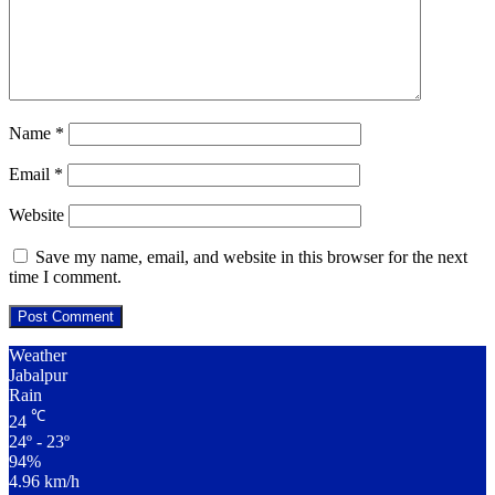
Name
*
Email
*
Website
Save my name, email, and website in this browser for the next
time I comment.
Weather
Jabalpur
Rain
℃
24
24º - 23º
94%
4.96 km/h