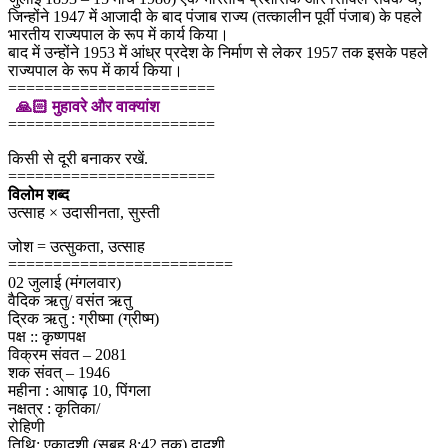
जिन्होंने 1947 में आजादी के बाद पंजाब राज्य (तत्कालीन पूर्वी पंजाब) के पहले
भारतीय राज्यपाल के रूप में कार्य किया।
बाद में उन्होंने 1953 में आंध्र प्रदेश के निर्माण से लेकर 1957 तक इसके पहले
राज्यपाल के रूप में कार्य किया।
=======================
🙏🏻 मुहावरे और वाक्यांश
=======================
किसी से दूरी बनाकर रखें.
=======================
विलोम शब्द
उत्साह × उदासीनता, सुस्ती
जोश = उत्सुकता, उत्साह
=========================
02 जुलाई (मंगलवार)
वैदिक ऋतु/ वसंत ऋतु
द्रिक ऋतु : ग्रीष्मा (ग्रीष्म)
पक्ष :: कृष्णपक्ष
विक्रम संवत – 2081
शक संवत् – 1946
महीना : आषाढ़ 10, पिंगला
नक्षत्र : कृतिका/
रोहिणी
तिथि: एकादशी (सुबह 8:42 तक) द्वादशी