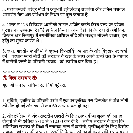
3. प्रधानमंत्री नरेंद्र मोदी ने अनुभवी श्रीलंकाई राजनेता और तमिल नेशनल
अलायंस नेता आर संपंथन के निधन पर दुख जताया है.
4. भारत ने 125 बिलियन अमरीकी डालर अर्जित करके विश्व स्तर पर प्रेषण
प्रवाह का उच्चतम रिकॉर्ड हासिल किया। अन्य देशों, विशेष रूप से अमेरिका,
ब्रिटेन और सिंगापुर में रणनीतिक आर्थिक सौदे और मजबूत नौकरी बाजार, इस
वृद्धि का मुख्य कारण थे।
5. रूस, भारतीय कंपनियों ने क्रूड रिफाइनिंग व्यापार के और विस्तार पर चर्चा
की। प्रधान मंत्री मोदी की सरकार ने रूस के साथ अपने कच्चे तेल के व्यापार
में कटौती करने के पश्चिमी “दबाव” को खारिज कर दिया है।
××××××××××××××××××××××××
🌎 विश्व समाचार 🌍
यूएनओ जनरल सचिव: एंटोनियो गुटेरेस.
========================
1. तुर्किये, इज़मिर के पश्चिमी प्रांत में एक प्राकृतिक गैस विस्फोट में पांच लोगों
की मौत हो गई और कम से कम 60 अन्य घायल हो गए।
2. ऑस्ट्रेलिया ने अंतरराष्ट्रीय छात्रों के लिए छात्र वीज़ा शुल्क की लागत
दोगुनी से भी अधिक $710 से $1,600 कर दी है। संघीय सरकार ने कहा कि
अतिरिक्त राजस्व से शिक्षा में स्नातक ऋण में कटौती, प्रशिक्षुओं के लिए वित्तीय
सहायता और इसकी प्रवासन रणनीति के चल रहे कार्यान्वयन सहित फंड पहल