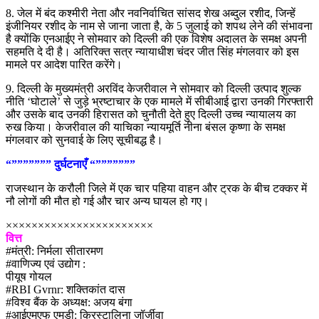
8. जेल में बंद कश्मीरी नेता और नवनिर्वाचित सांसद शेख अब्दुल रशीद, जिन्हें
इंजीनियर रशीद के नाम से जाना जाता है, के 5 जुलाई को शपथ लेने की संभावना
है क्योंकि एनआईए ने सोमवार को दिल्ली की एक विशेष अदालत के समक्ष अपनी
सहमति दे दी है। अतिरिक्त सत्र न्यायाधीश चंदर जीत सिंह मंगलवार को इस
मामले पर आदेश पारित करेंगे।
9. दिल्ली के मुख्यमंत्री अरविंद केजरीवाल ने सोमवार को दिल्ली उत्पाद शुल्क
नीति ‘घोटाले’ से जुड़े भ्रष्टाचार के एक मामले में सीबीआई द्वारा उनकी गिरफ्तारी
और उसके बाद उनकी हिरासत को चुनौती देते हुए दिल्ली उच्च न्यायालय का
रुख किया। केजरीवाल की याचिका न्यायमूर्ति नीना बंसल कृष्णा के समक्ष
मंगलवार को सुनवाई के लिए सूचीबद्ध है।
“””””””” दुर्घटनाएँ “”””””””
राजस्थान के करौली जिले में एक चार पहिया वाहन और ट्रक के बीच टक्कर में
नौ लोगों की मौत हो गई और चार अन्य घायल हो गए।
×××××××××××××××××××××××
वित्त
#मंत्री: निर्मला सीतारमण
#वाणिज्य एवं उद्योग :
पीयूष गोयल
#RBI Gvrnr: शक्तिकांत दास
#विश्व बैंक के अध्यक्ष: अजय बंगा
#आईएमएफ एमडी: क्रिस्टालिना जॉर्जीवा