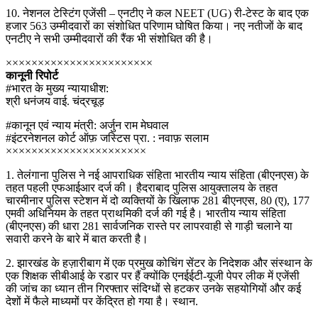
10. नेशनल टेस्टिंग एजेंसी – एनटीए ने कल NEET (UG) री-टेस्ट के बाद एक
हजार 563 उम्मीदवारों का संशोधित परिणाम घोषित किया। नए नतीजों के बाद
एनटीए ने सभी उम्मीदवारों की रैंक भी संशोधित की है।
×××××××××××××××××××××××
कानूनी रिपोर्ट
#भारत के मुख्य न्यायाधीश:
श्री धनंजय वाई. चंद्रचूड़
#कानून एवं न्याय मंत्री: अर्जुन राम मेघवाल
#इंटरनेशनल कोर्ट ऑफ़ जस्टिस प्रा. : नवाफ़ सलाम
××××××××××××××××××××××
1. तेलंगाना पुलिस ने नई आपराधिक संहिता भारतीय न्याय संहिता (बीएनएस) के
तहत पहली एफआईआर दर्ज की। हैदराबाद पुलिस आयुक्तालय के तहत
चारमीनार पुलिस स्टेशन में दो व्यक्तियों के खिलाफ 281 बीएनएस, 80 (ए), 177
एमवी अधिनियम के तहत प्राथमिकी दर्ज की गई है। भारतीय न्याय संहिता
(बीएनएस) की धारा 281 सार्वजनिक रास्ते पर लापरवाही से गाड़ी चलाने या
सवारी करने के बारे में बात करती है।
2. झारखंड के हज़ारीबाग में एक प्रमुख कोचिंग सेंटर के निदेशक और संस्थान के
एक शिक्षक सीबीआई के रडार पर हैं क्योंकि एनईईटी-यूजी पेपर लीक में एजेंसी
की जांच का ध्यान तीन गिरफ्तार संदिग्धों से हटकर उनके सहयोगियों और कई
देशों में फैले माध्यमों पर केंद्रित हो गया है। स्थान.