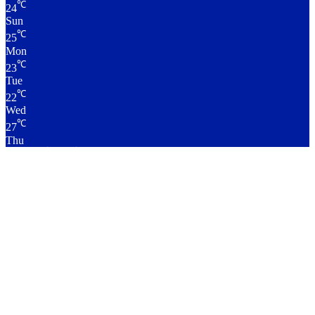
℃
24
Sun
℃
25
Mon
℃
23
Tue
℃
22
Wed
℃
27
Thu
लाइव क्रिकेट स्कोर