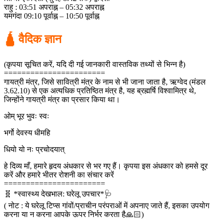
राहु : 03:51 अपराह्न – 05:32 अपराह्न
यमगंदा 09:10 पूर्वाह्न – 10:50 पूर्वाह्न
🛕 वैदिक ज्ञान
(कृपया सूचित करें, यदि दी गई जानकारी वास्तविक तथ्यों से भिन्न है)
=======================
गायत्री मंत्र, जिसे सावित्री मंत्र के नाम से भी जाना जाता है, ऋग्वेद (मंडल
3.62.10) से एक अत्यधिक प्रतिष्ठित मंत्र है, यह ब्रह्मर्षि विश्वामित्र थे,
जिन्होंने गायत्री मंत्र का प्रसार किया था।
ओम् भूर भुवः स्वः
भर्गो देवस्य धीमहि
धियो यो नः प्रचोदयात्
हे दिव्य माँ, हमारे हृदय अंधकार से भर गए हैं। कृपया इस अंधकार को हमसे दूर
करें और हमारे भीतर रोशनी का संचार करें
=======================
🧬 *स्वास्थ्य देखभाल: घरेलू उपचार*🩺
( नोट : ये घरेलू टिप्स गांवों/प्राचीन परंपराओं में अपनाए जाते हैं, इसका उपयोग
करना या न करना आपके ऊपर निर्भर करता है🙏🏻)