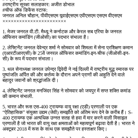
#राष्ट्रीय सुरक्षा सलाहकार: अजीत डोभाल
#चीफ ऑफ डिफेंस स्टाफ:
जनरल अनिल चौहान, पीवीएसएम यूवाईएसएम एवीएसएम एसएम वीएसएम
×××××××××××××××××××××××
1. मेजर जनरल वी.टी. मैथ्यू ने कर्नाटक और केरल सब एरिया के जनरल
ऑफिसर कमांडिंग (जीओसी) का पदभार संभाला है।
2. लेफ्टिनेंट जनरल देवेन्द्र शर्मा ने सोमवार को शिमला में सेना प्रशिक्षण कमान
(एआरटीआरएसी) के 25वें जनरल ऑफिसर कमांडिंग-इन-चीफ (जीओसी-इन-
सी) के रूप में पदभार संभाला।
3. थल सेनाध्यक्ष जनरल उपेन्द्र द्विवेदी ने नई दिल्ली में राष्ट्रीय युद्ध स्मारक पर
पुष्पांजलि अर्पित की और कर्तव्य के दौरान अपने प्राणों की आहुति देने वाले
बहादुर जवानों को श्रद्धांजलि दी।
4. लेफ्टिनेंट जनरल मनजिंदर सिंह ने सोमवार को जयपुर में सप्त शक्ति कमांड
की कमान संभाली.
5. भारत और रूस एस-400 ट्रायम्फ वायु रक्षा (एडी) प्रणाली पर एक
“ऐतिहासिक” संयुक्त उद्यम (जेवी) समझौते को अंतिम रूप देने के करीब हैं। S-
400 ट्रायम्फ एक अत्यधिक उन्नत सतह से हवा में मार करने वाली मिसाइल
प्रणाली है जो भारत की वायु रक्षा क्षमताओं को महत्वपूर्ण बढ़ावा देती है। भारत ने
अक्टूबर 2018 में रूस के साथ एक समझौते पर हस्ताक्षर किए।