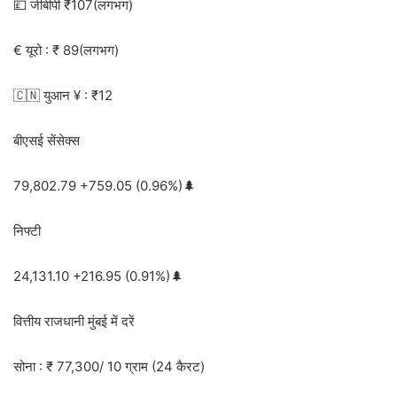
💷 जीबीपी ₹107(लगभग)
€ यूरो : ₹ 89(लगभग)
🇨🇳 युआन ¥ : ₹12
बीएसई सेंसेक्स
79,802.79 +759.05 (0.96%)🌲
निफ्टी
24,131.10 +216.95 (0.91%)🌲
वित्तीय राजधानी मुंबई में दरें
सोना : ₹ 77,300/ 10 ग्राम (24 कैरट)