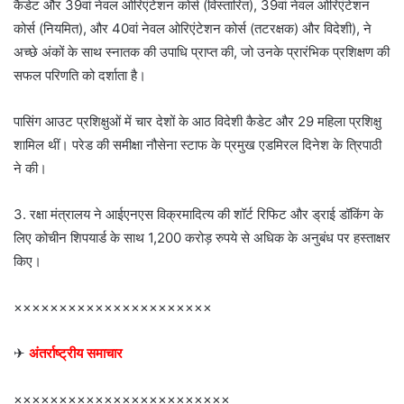
कैडेट और 39वां नेवल ओरिएंटेशन कोर्स (विस्तारित), 39वां नेवल ओरिएंटेशन
कोर्स (नियमित), और 40वां नेवल ओरिएंटेशन कोर्स (तटरक्षक) और विदेशी), ने
अच्छे अंकों के साथ स्नातक की उपाधि प्राप्त की, जो उनके प्रारंभिक प्रशिक्षण की
सफल परिणति को दर्शाता है।
पासिंग आउट प्रशिक्षुओं में चार देशों के आठ विदेशी कैडेट और 29 महिला प्रशिक्षु
शामिल थीं। परेड की समीक्षा नौसेना स्टाफ के प्रमुख एडमिरल दिनेश के त्रिपाठी
ने की।
3. रक्षा मंत्रालय ने आईएनएस विक्रमादित्य की शॉर्ट रिफिट और ड्राई डॉकिंग के
लिए कोचीन शिपयार्ड के साथ 1,200 करोड़ रुपये से अधिक के अनुबंध पर हस्ताक्षर
किए।
××××××××××××××××××××××
✈
अंतर्राष्ट्रीय समाचार
××××××××××××××××××××××××