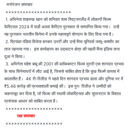
मनोरंजन समाचार
×××××××××××××××××××××××
1. अभिनेता शाहरुख खान को शनिवार शाम स्विट्जरलैंड में लोकार्नो फिल्म
फेस्टिवल 2024 में पार्डो अल्ला कैरिएरा पुरस्कार से सम्मानित किया गया। उन्हें
यह पुरस्कार भारतीय सिनेमा में उनके महत्वपूर्ण योगदान के लिए दिया गया है।
2. प्रियंका पंडिता विजेता बनकर उभरीं और उन्हें मिस यूनिवर्स जम्मू-कश्मीर का
ताज पहनाया गया। इस कार्यक्रम का उद्घाटन क्षेत्र की पहली मिस इंडिया सना
दुआ ने किया।
3. अभिनेता महेश बाबू की 2001 की ब्लॉकबस्टर फिल्म मुरारी एक शानदार प्रभाव
के साथ सिनेमाघरों में लौट आई है, जिससे साबित होता है कि कुछ फिल्में वास्तव में
कालातीत हैं। 4K री-रिलीज़ ने पहले दिन शानदार प्रभाव डाला और दुनिया भर में
₹5.46 करोड़ की प्रभावशाली कमाई की। इस पुनः रिलीज़ ने उम्मीदों को
चकनाचूर कर दिया है, जो फिल्म की स्थायी लोकप्रियता और सुपरस्टार के विशाल
प्रशंसक आधार को साबित करता है।
××××××××××××××××××××
रक्षा समाचार
××××××××××××××××××××