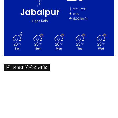
Jabalpur
27º - 23º
81%
5.92 km/h
Light Rain
26
25
26
23
23
℃
℃
℃
℃
℃
Sat
Sun
Mon
Tue
Wed
लाइव क्रिकेट स्कोर