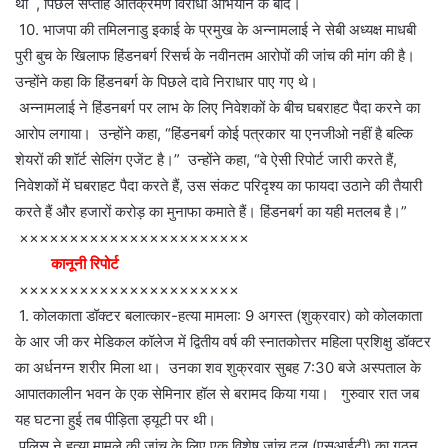
था , पिछले सप्ताह अतिक्रमण विरोधी अभियान के बाद।
10. भाजपा की तमिलनाडु इकाई के प्रमुख के अन्नामलाई ने सेबी अध्यक्ष माधबी
पुरी बुच के खिलाफ हिंडनबर्ग रिसर्च के नवीनतम आरोपों की जांच की मांग की है।
उन्होंने कहा कि हिंडनबर्ग के पिछले दावे निराधार पाए गए थे।
अन्नामलाई ने हिंडनबर्ग पर लाभ के लिए निवेशकों के बीच घबराहट पैदा करने का
आरोप लगाया। उन्होंने कहा, “हिंडनबर्ग कोई पत्रकार या एनजीओ नहीं है बल्कि
शेयरों की शॉर्ट सेलिंग एजेंट है।” उन्होंने कहा, “वे ऐसी रिपोर्ट जारी करते हैं,
निवेशकों में घबराहट पैदा करते हैं, उस संकट परिदृश्य का फायदा उठाने की तैयारी
करते हैं और हजारों करोड़ का मुनाफा कमाते हैं। हिंडनबर्ग का यही मतलब है।”
×××××××××××××××××××××××
कानूनी रिपोर्ट
××××××××××××××××××××××
1. कोलकाता डॉक्टर बलात्कार-हत्या मामला: 9 अगस्त (शुक्रवार) को कोलकाता
के आर जी कर मेडिकल कॉलेज में द्वितीय वर्ष की स्नातकोत्तर महिला प्रशिक्षु डॉक्टर
का अर्धनग्न शरीर मिला था। उनका शव शुक्रवार सुबह 7:30 बजे अस्पताल के
आपातकालीन भवन के एक सेमिनार हॉल से बरामद किया गया। गुरुवार रात जब
यह घटना हुई तब पीड़िता ड्यूटी पर थी।
पुलिस ने हत्या मामले की जांच के लिए एक विशेष जांच दल (एसआईटी) का गठन