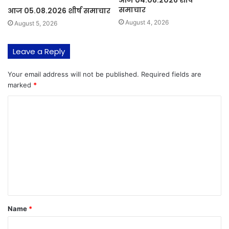
समाचार
आज 05.08.2026 शीर्ष समाचार
August 4, 2026
August 5, 2026
Leave a Reply
Your email address will not be published.
Required fields are
marked
*
C
o
m
m
e
n
t
Name
*
*