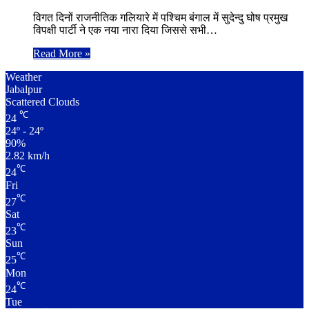
विगत दिनों राजनीतिक गलियारे में पश्चिम बंगाल में सुदेन्दु घोष प्रमुख
विपक्षी पार्टी ने एक नया नारा दिया जिससे सभी…
Read More »
Weather
Jabalpur
Scattered Clouds
℃
24
24º - 24º
90%
2.82 km/h
℃
24
Fri
℃
27
Sat
℃
23
Sun
℃
25
Mon
℃
24
Tue