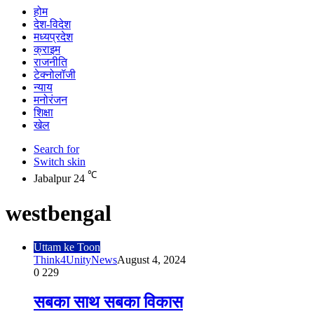
होम
देश-विदेश
मध्यप्रदेश
क्राइम
राजनीति
टेक्नोलॉजी
न्याय
मनोरंजन
शिक्षा
खेल
Search for
Switch skin
℃
Jabalpur
24
westbengal
Uttam ke Toon
Think4UnityNews
August 4, 2024
0
229
सबका साथ सबका विकास