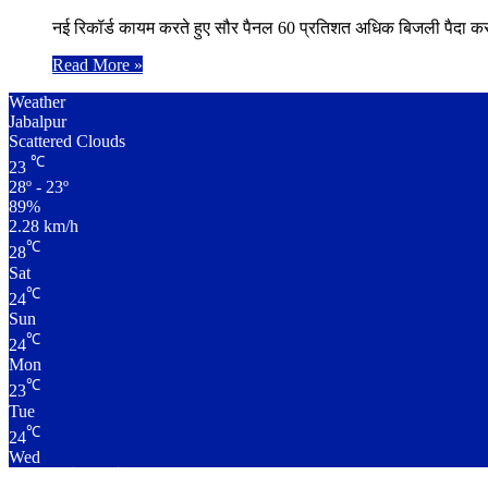
नई रिकॉर्ड कायम करते हुए सौर पैनल 60 प्रतिशत अधिक बिजली पैदा क
Read More »
Weather
Jabalpur
Scattered Clouds
℃
23
28º - 23º
89%
2.28 km/h
℃
28
Sat
℃
24
Sun
℃
24
Mon
℃
23
Tue
℃
24
Wed
लाइव क्रिकेट स्कोर