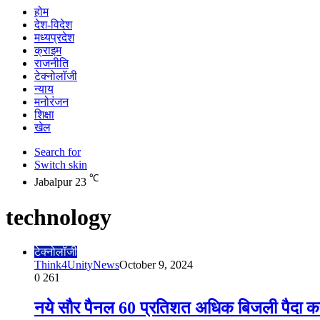
होम
देश-विदेश
मध्यप्रदेश
क्राइम
राजनीति
टेक्नोलॉजी
न्याय
मनोरंजन
शिक्षा
खेल
Search for
Switch skin
℃
Jabalpur
23
technology
टेक्नोलॉजी
Think4UnityNews
October 9, 2024
0
261
नये सौर पैनल 60 प्रतिशत अधिक बिजली पैदा कर