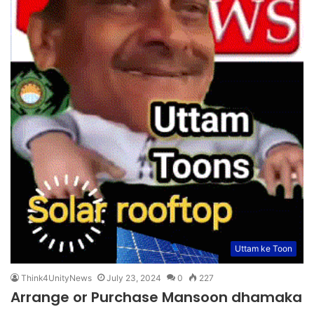
Uttam ke Toon
Think4UnityNews
July 23, 2024
0
227
Arrange or Purchase Mansoon dhamaka