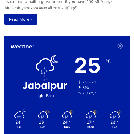
Its simple to built a government if you have 100 MLA says
Akhilesh yadav जब बहुमत की सरकार नहीं रहती…
Read More »
Weather
25
℃
Jabalpur
25º - 23º
89%
2.9 km/h
Light Rain
24
23
24
27
26
℃
℃
℃
℃
℃
Fri
Sat
Sun
Mon
Tue