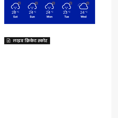
28
24
24
23
24
℃
℃
℃
℃
℃
Sat
Sun
Mon
Tue
Wed
लाइव क्रिकेट स्कोर