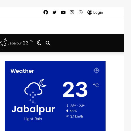
Facebook
Twitter
YouTube
Instagram
WhatsApp
Login
℃
23
Switch
Search
Jabalpur
skin
for
Weather
23
℃
Jabalpur
28º - 23º
92%
3.1 km/h
Light Rain