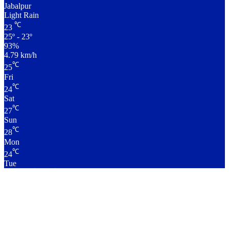
Jabalpur
Light Rain
℃
23
25º - 23º
93%
4.79 km/h
℃
25
Fri
℃
24
Sat
℃
27
Sun
℃
28
Mon
℃
24
Tue
लाइव क्रिकेट स्कोर