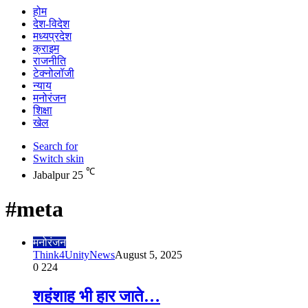
होम
देश-विदेश
मध्यप्रदेश
क्राइम
राजनीति
टेक्नोलॉजी
न्याय
मनोरंजन
शिक्षा
खेल
Search for
Switch skin
℃
Jabalpur
25
#meta
मनोरंजन
Think4UnityNews
August 5, 2025
0
224
शहंशाह भी हार जाते…