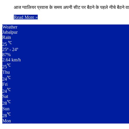
आज ग्वालियर प्रवास के समय अपनी सीट पर बैठने के पहले नीचे बैठने
Read More »
Weather
Jabalpur
Rain
℃
25
25º - 24º
87%
2.64 km/h
℃
25
Thu
℃
24
Fri
℃
24
Sat
℃
28
Sun
℃
28
Mon
लाइव क्रिकेट स्कोर